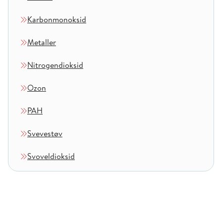
Karbonmonoksid
Metaller
Nitrogendioksid
Ozon
PAH
Svevestøv
Svoveldioksid