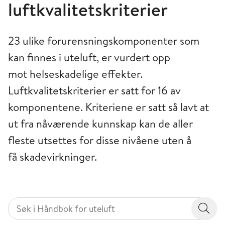
luftkvalitetskriterier
23 ulike forurensningskomponenter som
kan finnes i uteluft, er vurdert opp
mot helse­skadelige effekter.
Luftkvalitetskriterier er satt for 16 av
komponentene. Kriteriene er satt så lavt at
ut fra nåværende kunnskap kan de aller
fleste utsettes for disse nivåene uten å
få skadevirkninger.
Søk i Håndbok for uteluft
Søk i Håndbok for uteluft
Søk i