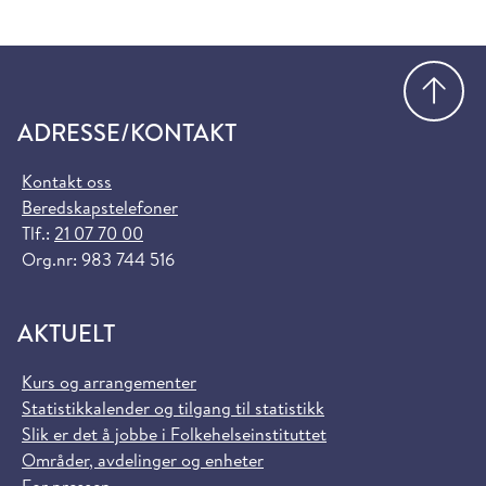
Gå
ADRESSE/KONTAKT
Kontakt oss
Beredskapstelefoner
Tlf.:
21 07 70 00
Org.nr: 983 744 516
AKTUELT
Kurs og arrangementer
Statistikkalender og tilgang til statistikk
Slik er det å jobbe i Folkehelseinstituttet
Områder, avdelinger og enheter
For pressen