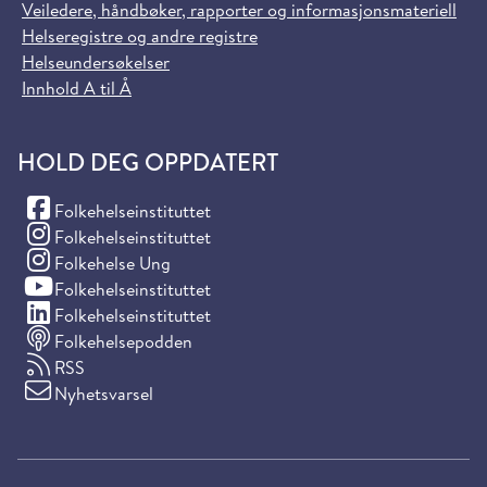
Veiledere, håndbøker, rapporter og informasjonsmateriell
Helseregistre og andre registre
Helseundersøkelser
Innhold A til Å
HOLD DEG OPPDATERT
(Facebook)
Folkehelseinstituttet
(Instagram)
Folkehelseinstituttet
(Instagram)
Folkehelse Ung
(YouTube)
Folkehelseinstituttet
(LinkedIn)
Folkehelseinstituttet
Folkehelsepodden
RSS
Nyhetsvarsel