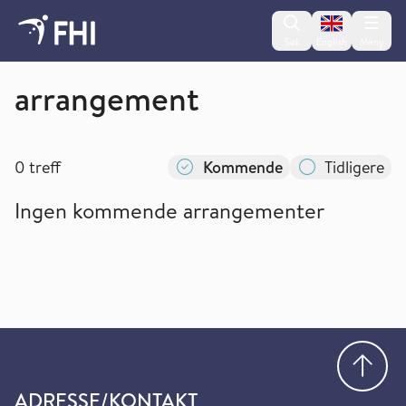
Change lan
Søk
English
Meny
CO-CREATE
arrangement
0
treff
Kommende
Tidligere
Ingen kommende arrangementer
Gå
ADRESSE/KONTAKT