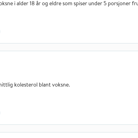
ksne i alder 18 år og eldre som spiser under 5 porsjoner fr
ttlig kolesterol blant voksne.