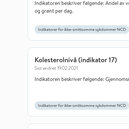
Indikatoren beskriver følgende: Andel av vo
og grønt per dag.
Indikatorer for ikke-smittsomme sykdommer NCD
Kolesterolnivå (indikator 17)
Kolesterolnivå (indikator 17)
Sist endret
19.02.2021
Indikatoren beskriver følgende: Gjennomsni
Indikatorer for ikke-smittsomme sykdommer NCD
Høyt kolesterol (indikator 17)