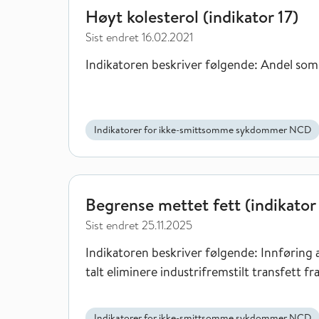
Høyt kolesterol (indikator 17)
Sist endret
16.02.2021
Indikatoren beskriver følgende: Andel som 
Indikatorer for ikke-smittsomme sykdommer NCD
Begrense mettet fett (indikator 21)
Begrense mettet fett (indikator
Sist endret
25.11.2025
Indikatoren beskriver følgende: Innføring a
talt eliminere industrifremstilt transfett fr
Indikatorer for ikke-smittsomme sykdommer NCD