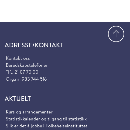
Gå
ADRESSE/KONTAKT
Kontakt oss
Beredskapstelefoner
Tlf.:
21 07 70 00
Org.nr: 983 744 516
AKTUELT
Kurs og arrangementer
Statistikkalender og tilgang til statistikk
Slik er det å jobbe i Folkehelseinstituttet