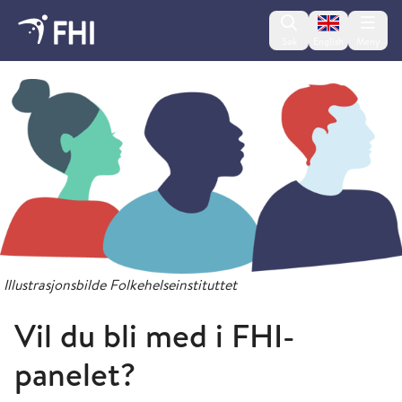
Change lan
Søk
English
Meny
FHI-panelet
Illustrasjonsbilde Folkehelseinstituttet
Vil du bli med i FHI-
panelet?