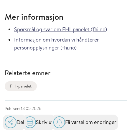
Mer informasjon
Spørsmål og svar om FHI-panelet (fhi.no)
Informasjon om hvordan vi håndterer
personopplysninger (fhi.no)
Relaterte emner
FHI-panelet
Publisert
13.05.2026
Del
Skriv ut
Få varsel om endringer