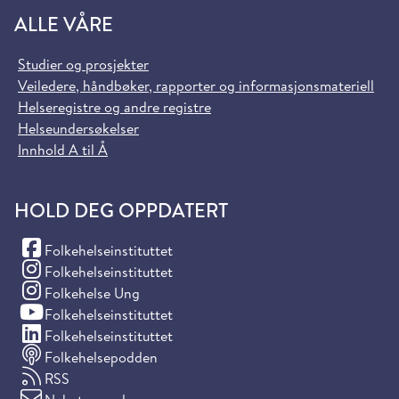
ALLE VÅRE
Studier og prosjekter
Veiledere, håndbøker, rapporter og informasjonsmateriell
Helseregistre og andre registre
Helseundersøkelser
Innhold A til Å
HOLD DEG OPPDATERT
(Facebook)
Folkehelseinstituttet
(Instagram)
Folkehelseinstituttet
(Instagram)
Folkehelse Ung
(YouTube)
Folkehelseinstituttet
(LinkedIn)
Folkehelseinstituttet
Folkehelsepodden
RSS