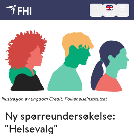
Change lan
Søk
English
Meny
FHI-panelet
Illustrasjon av ungdom Credit: Folkehelseinstituttet
Ny spørreundersøkelse:
"Helsevalg"