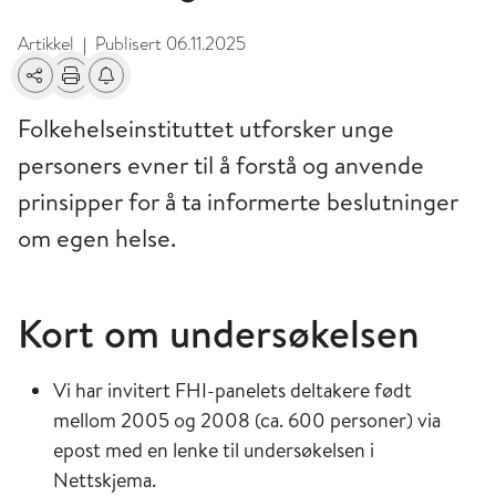
Artikkel
Publisert
06.11.2025
|
Del
Skriv ut
Få varsel om endringer
Folkehelseinstituttet utforsker unge
personers evner til å forstå og anvende
prinsipper for å ta informerte beslutninger
om egen helse.
Kort om undersøkelsen
Vi har invitert FHI-panelets deltakere født
mellom 2005 og 2008 (ca. 600 personer) via
epost med en lenke til undersøkelsen i
Nettskjema.