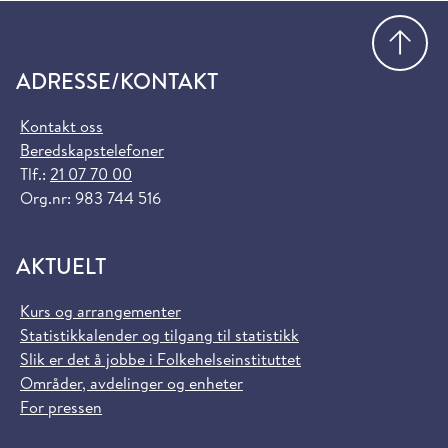
Gå
ADRESSE/KONTAKT
Kontakt oss
Beredskapstelefoner
Tlf.:
21 07 70 00
Org.nr: 983 744 516
AKTUELT
Kurs og arrangementer
Statistikkalender og tilgang til statistikk
Slik er det å jobbe i Folkehelseinstituttet
Områder, avdelinger og enheter
For pressen