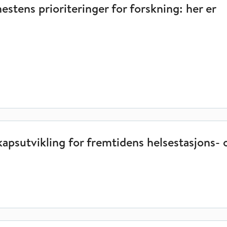
estens prioriteringer for forskning: her er
emtidens helsestasjons- og skolehelsetjeneste
psutvikling for fremtidens helsestasjons- o