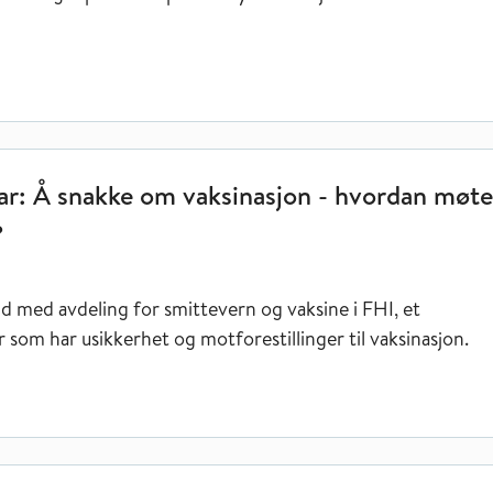
inasjon - hvordan møte usikkerhet og motforestillinger?
r: Å snakke om vaksinasjon - hvordan møte
?
d med avdeling for smittevern og vaksine i FHI, et
som har usikkerhet og motforestillinger til vaksinasjon.
er for forskning: her er resultatene!