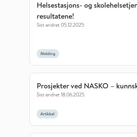
Helsestasjons- og skolehelsetjen
resultatene!
Sist endret
05.12.2025
Melding
Prosjekter ved NASKO – kunnskapsutvikling for fr
Prosjekter ved NASKO – kunnska
Sist endret
18.06.2025
Artikkel
NASKOs lunsjwebinarer