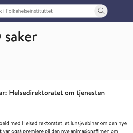
 Folkehelseinstituttet
Søkeknapp
 og skolehelsetjenesten (NASKO)
 saker
et om tjenesten Småbarnsliv på Helsenorge
r: Helsedirektoratet om tjenesten
beid med Helsedirektoratet, et lunsjwebinar om den nye
t var også premiere på den nye animasjonsfilmen om