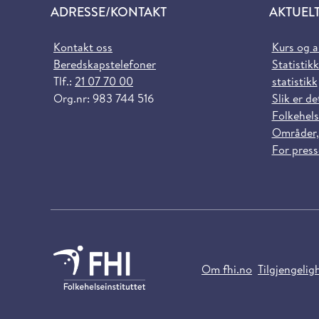
ADRESSE/KONTAKT
AKTUEL
Kontakt oss
Kurs og 
Beredskapstelefoner
Statistikk
Tlf.:
21 07 70 00
statistikk
Org.nr: 983 744 516
Slik er de
Folkehels
Områder,
For pres
Om fhi.no
Tilgjengelig