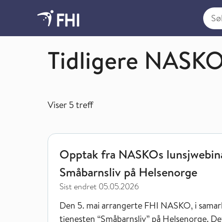
Søk i
Nasjonalt kompetansemiljø for helsestasjons-
Tidligere NASKO
Viser
5
treff
Opptak fra NASKOs lunsjwebinar: Helsedirektorat
Opptak fra NASKOs lunsjwebina
Småbarnsliv på Helsenorge
Sist endret
05.05.2026
Den 5. mai arrangerte FHI NASKO, i samar
tjenesten “Småbarnsliv” på Helsenorge. De