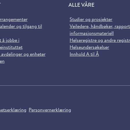
T
ALLE VÅRE
arrangementer
Studier og prosjekter
alender og tilgang til
Veiledere, håndbøker, rappor
informasjonsmateriell
t å jobbe i
Helseregistre og andre regist
einstituttet
Helseundersøkelser
 avdelinger og enheter
Innhold A til Å
sen
hetserklæring
Personvernerklæring