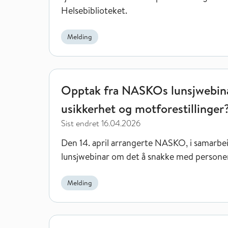
Helsebiblioteket.
Melding
Opptak fra NASKOs lunsjwebinar: Å snakke om vaks
Opptak fra NASKOs lunsjwebina
usikkerhet og motforestillinger
Sist endret
16.04.2026
Den 14. april arrangerte NASKO, i samarbei
lunsjwebinar om det å snakke med personer 
Melding
Helsestasjons- og skolehelsetjenestens prioritering