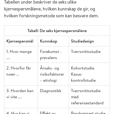
Tabellen under beskriver de seks ulike
kjernespørsmålene, hvilken kunnskap de gir, og
hvilken forskningsmetode som kan besvare dem.
Tabell: De seks kjernespørsmålene
Kjernespørsmål
Kunnskap
Studiedesign
1. Hvor mange
Forekomst -
Tverrsnittsstudie
….
prevalens
2. Hvorfor får
Årsaks- og
Kohortstudie
noen …
risikofaktorer
Kasus-
– etiologi
kontrollstudie
3. Hvordan kan
Diagnostikk
Tverrsnittsstudie
vi vite ….
med
referansestandard
4. Hva kan vi
Effekt av
Randomisert studie