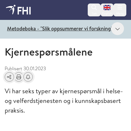
Change lan
Søk
English
Meny
Vis 
Metodeboka - "Slik oppsummerer vi forskning"
Kjernespørsmålene
Publisert
30.01.2023
Del
Skriv ut
Få varsel om endringer
Vi har seks typer av kjernespørsmål i helse-
og velferdstjenesten og i kunnskapsbasert
praksis.