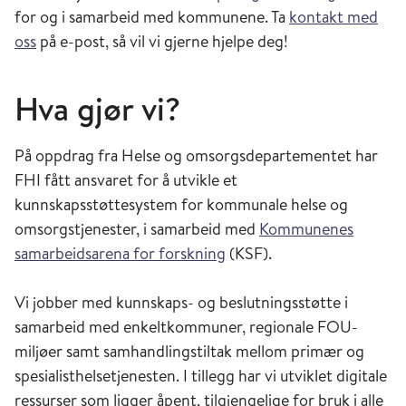
for og i samarbeid med kommunene. Ta
kontakt med
oss
på e-post, så vil vi gjerne hjelpe deg!
Hva gjør vi?
På oppdrag fra Helse og omsorgsdepartementet har
FHI fått ansvaret for å utvikle et
kunnskapsstøttesystem for kommunale helse og
omsorgstjenester, i samarbeid med
Kommunenes
samarbeidsarena for forskning
(KSF)
.
Vi
jobber med kunnskaps- og beslutningsstøtte
i
samarbeid
med enkeltkommuner
,
regionale
FOU-
miljøer
samt
samhandling
stiltak
mellom primær og
spesialisthelsetjenesten
.
I tillegg
har vi
utvikle
t digitale
ressurser som
ligger åpent
,
tilgjengelige for
bruk i
alle