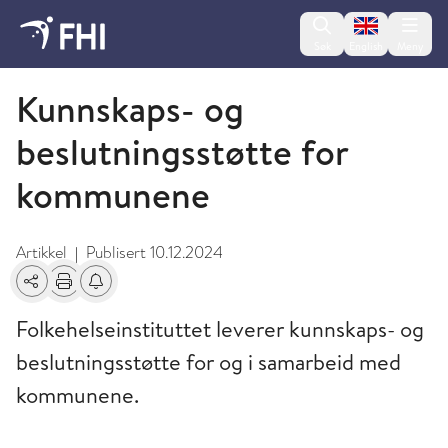
Change lan
Søk
English
Meny
Kunnskaps- og beslutningsstøtte
Kunnskaps- og
beslutningsstøtte for
kommunene
Artikkel
Publisert
10.12.2024
|
Del
Skriv ut
Få varsel om endringer
Folkehelseinstituttet leverer kunnskaps- og
beslutningsstøtte for og i samarbeid med
kommunene.