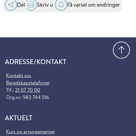
Del
Skriv ut
Få varsel om endringer
Gå
ADRESSE/KONTAKT
Kontakt oss
Beredskapstelefoner
Tlf.:
21 07 70 00
Org.nr: 983 744 516
AKTUELT
Kurs og arrangementer