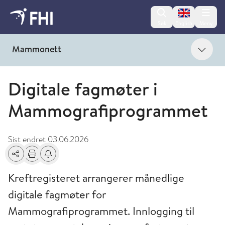
Change lan
Søk
English
Meny
Vis 
Mammonett
Digitale fagmøter i
Mammografiprogrammet
Sist endret
03.06.2026
Del
Skriv ut
Få varsel om endringer
Kreftregisteret arrangerer månedlige
digitale fagmøter for
Mammografiprogrammet. Innlogging til