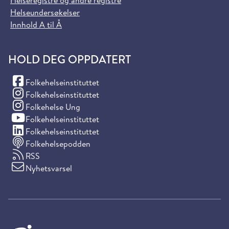
Helseregistre og andre registre
Helseundersøkelser
Innhold A til Å
HOLD DEG OPPDATERT
(Facebook)
Folkehelseinstituttet
(Instagram)
Folkehelseinstituttet
(Instagram)
Folkehelse Ung
(YouTube)
Folkehelseinstituttet
(LinkedIn)
Folkehelseinstituttet
Folkehelsepodden
RSS
Nyhetsvarsel