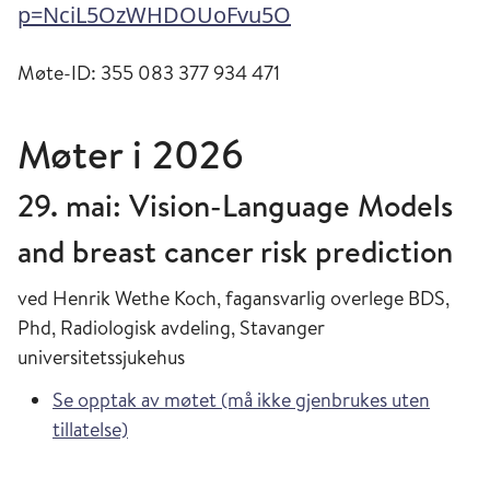
p=NciL5OzWHDOUoFvu5O
Møte-ID: 355 083 377 934 471
Møter i 2026
29. mai: Vision-Language Models
and breast cancer risk prediction
ved Henrik Wethe Koch, fagansvarlig overlege BDS,
Phd, Radiologisk avdeling, Stavanger
universitetssjukehus
Se opptak av møtet (må ikke gjenbrukes uten
tillatelse)