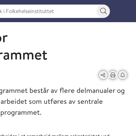
 Folkehelseinstituttet
Søkeknapp
or
rammet
Del
Skriv ut
Få varse
grammet består av flere delmanualer og
r arbeidet som utføres av sentrale
iprogrammet.