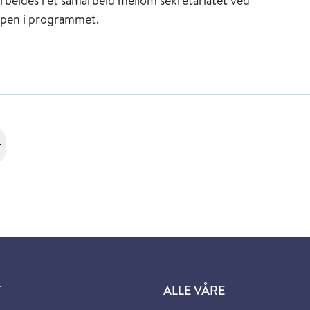
arbeides i et samarbeid mellom sekretariatet ved
ppen i programmet.
r
T
ALLE VÅRE