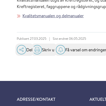
Kvalitetsmanualen utgis av Kreftregisteret, og ut
Kreftregisteret, faggruppene og rådgivningsgru
Kvalitetsmanualen og delmanualer
Publisert
27.03.2025
|
Sist endret
06.05.2025
Del
Skriv ut
Få varsel om endringe
ADRESSE/KONTAKT
AKTUEL