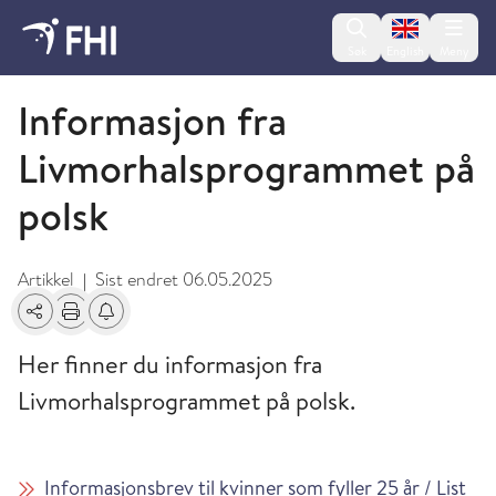
Change lan
Søk
English
Meny
Informasjon på ulike språk
Informasjon fra
Livmorhalsprogrammet på
polsk
Artikkel
Sist endret
06.05.2025
|
Del
Skriv ut
Få varsel om endringer
Her finner du informasjon fra
Livmorhalsprogrammet på polsk.
Informasjonsbrev til kvinner som fyller 25 år / List