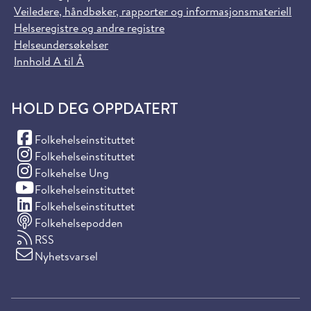
Veiledere, håndbøker, rapporter og informasjonsmateriell
Helseregistre og andre registre
Helseundersøkelser
Innhold A til Å
HOLD DEG OPPDATERT
(Facebook)
Folkehelseinstituttet
(Instagram)
Folkehelseinstituttet
(Instagram)
Folkehelse Ung
(YouTube)
Folkehelseinstituttet
(LinkedIn)
Folkehelseinstituttet
Folkehelsepodden
RSS
Nyhetsvarsel