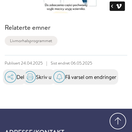
Relaterte emner
Livmorhalsprogrammet
Publisert
24.04.2025
|
Sist endret
06.05.2025
Del
Skriv ut
Få varsel om endringer
Gå