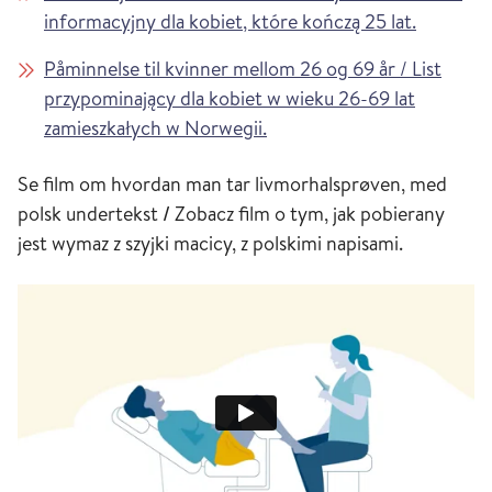
informacyjny dla kobiet, które kończą 25 lat.
Påminnelse til kvinner mellom 26 og 69 år / List
przypominający dla kobiet w wieku 26-69 lat
zamieszkałych w Norwegii.
Se film om hvordan man tar livmorhalsprøven, med
polsk undertekst
/
Zobacz film o tym, jak pobierany
jest wymaz z szyjki macicy, z polskimi napisami.