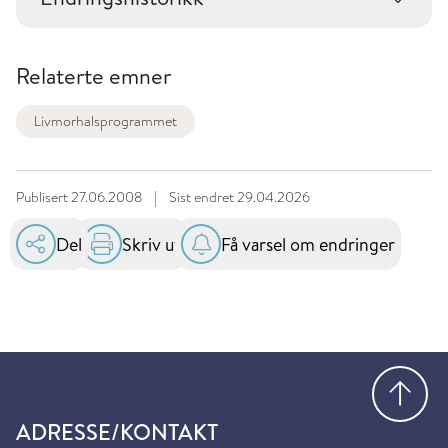
Relaterte emner
Livmorhalsprogrammet
Publisert
27.06.2008
|
Sist endret
29.04.2026
Del
Skriv ut
Få varsel om endringer
Gå
ADRESSE/KONTAKT