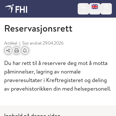
Change lan
Søk
English
Meny
Livmorhalsprogrammet
Reservasjonsrett
Artikkel
Sist endret
29.04.2026
|
Del
Skriv ut
Få varsel om endringer
Du har rett til å reservere deg mot å motta
påminnelser, lagring av normale
prøveresultater i Kreftregisteret og deling
av prøvehistorikken din med helsepersonell.
Innhold på denne siden