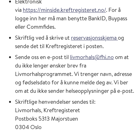
Elektronisk
via
https://minside.kreftregisteret.no/
. For å
logge inn her må man benytte BankID, Buypass
eller Commfides.
Skriftlig ved å skrive ut
reservasjonsskjema
og
sende det til Kreftregisteret i posten.
Sende oss en e-post til
livmorhals@fhi.no
om at
du ikke lenger ønsker brev fra
Livmorhalsprogrammet. Vi trenger navn, adresse
og fødselsdato for å kunne melde deg av. Vi ber
om at du ikke sender helseopplysninger på e-post.
Skriftlige henvendelser sendes til:
Livmorhals, Kreftregisteret
Postboks 5313 Majorstuen
0304 Oslo