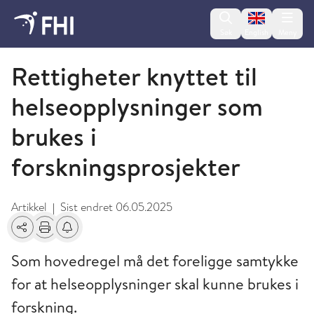
Change lan
Søk
English
Meny
Personvern og informasjonssikkerhet
Rettigheter knyttet til
helseopplysninger som
brukes i
forskningsprosjekter
Artikkel
Sist endret
06.05.2025
|
Del
Skriv ut
Få varsel om endringer
Som hovedregel må det foreligge samtykke
for at helseopplysninger skal kunne brukes i
forskning.