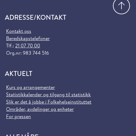
Gå
ADRESSE/KONTAKT
Kontakt oss
Beredskapstelefoner
Tlf.:
21 07 70 00
Org.nr: 983 744 516
AKTUELT
Kurs og arrangementer
Statistikkalender og tilgang til statistikk
Slik er det å jobbe i Folkehelseinstituttet
Områder, avdelinger og enheter
For pressen