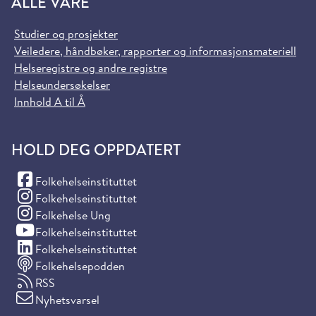
ALLE VÅRE
Studier og prosjekter
Veiledere, håndbøker, rapporter og informasjonsmateriell
Helseregistre og andre registre
Helseundersøkelser
Innhold A til Å
HOLD DEG OPPDATERT
(Facebook)
Folkehelseinstituttet
(Instagram)
Folkehelseinstituttet
(Instagram)
Folkehelse Ung
(YouTube)
Folkehelseinstituttet
(LinkedIn)
Folkehelseinstituttet
Folkehelsepodden
RSS
Nyhetsvarsel