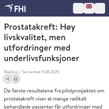
Change lan
Søk
English
Meny
Nyheter og forskningsfunn
Prostatakreft: Høy
livskvalitet, men
utfordringer med
underlivsfunksjoner
Melding
Sist endret
11.08.2025
|
Del
Skriv ut
De første resultatene fra pilotprosjektet om
prostatakreft viser at mange radikalt
behandlede pasienter får utfordringer med