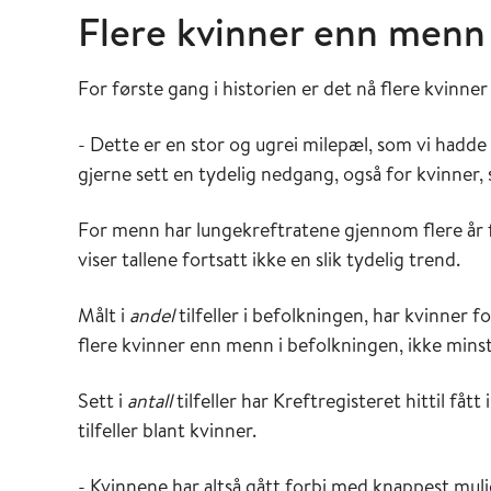
Flere kvinner enn menn 
For første gang i historien er det nå flere kvinn
- Dette er en stor og ugrei milepæl, som vi hadde hå
gjerne sett en tydelig nedgang, også for kvinner, s
For menn har lungekreftratene gjennom flere år fl
viser tallene fortsatt ikke en slik tydelig trend.
Målt i
andel
tilfeller i befolkningen, har kvinner f
flere kvinner enn menn i befolkningen, ikke minst
Sett i
antall
tilfeller har Kreftregisteret hittil fåt
tilfeller blant kvinner.
- Kvinnene har altså gått forbi med knappest mulig