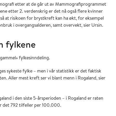
mmografi etter at de går ut av Mammografiprogrammet
ene etter 2. verdenskrig er det nå også flere kvinner
også at risikoen for brystkreft kan ha økt, for eksempel
nbruk i overgangsalderen, samt overvekt, sier Ursin.
m fylkene
 «gammel» fylkesinndeling.
es sykeste fylke – men i vår statistikk er det faktisk
. Aller mest kreft ser vi blant menn i Rogaland, sier
aland i den siste 5-årsperioden – i Rogaland er raten
 det 792 tilfeller per 100.000.