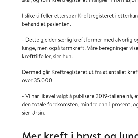
I slike tilfeller etterspør Kreftregisteret i etter
behandlet pasienten.
- Dette gjelder særlig kreftformer med alvorlig o
lunge, men også tarmkreft. Våre beregninger vise
krefttilfeller, sier hun.
Dermed går Kreftregisteret ut fra at antallet kreft
over 35.000.
- Vi har likevel valgt å publisere 2019-tallene nå, e
den totale forekomsten, mindre enn 1 prosent, og
sier Ursin.
Mer kreft i bryst og lun