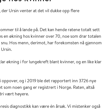
 der Ursin venter at det vil dukke opp flere
 kommer til å lande på. Det kan hende ratene totalt sett
eles en økning hos kvinner over 70, noe som drar totalen
skal snu. Hos menn, derimot, har forekomsten nå gjennom
 Ursin.
r økning i for lungekreft blant kvinner, og en like klar
 oppover, og i 2019 ble det rapportert inn 3726 nye
let som noen gang er registrert i Norge. Raten, altså
ldri vært høyere.
presis diagnostikk kan være én årsak. Vi mistenker også