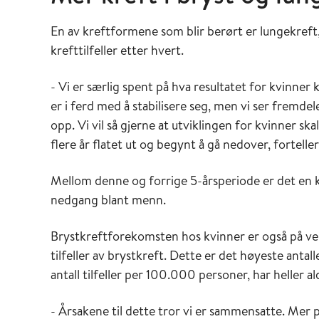
En av kreftformene som blir berørt er lungekreft,
krefttilfeller etter hvert.
- Vi er særlig spent på hva resultatet for kvinner
er i ferd med å stabilisere seg, men vi ser fremd
opp. Vi vil så gjerne at utviklingen for kvinner 
flere år flatet ut og begynt å gå nedover, forteller
Mellom denne og forrige 5-årsperiode er det en kla
nedgang blant menn.
Brystkreftforekomsten hos kvinner er også på vei
tilfeller av brystkreft. Dette er det høyeste antal
antall tilfeller per 100.000 personer, har heller a
- Årsakene til dette tror vi er sammensatte. Mer 