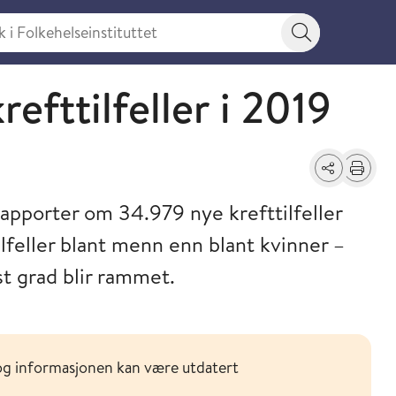
 Folkehelseinstituttet
Søkeknapp
fttilfeller i 2019
Del
Skriv ut
rapporter om 34.979 nye krefttilfeller
tilfeller blant menn enn blant kvinner –
t grad blir rammet.
og informasjonen kan være utdatert