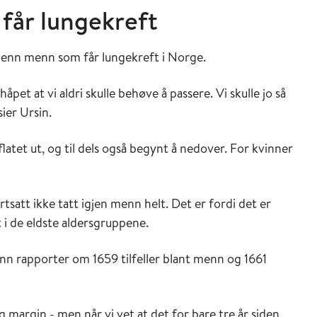
får lungekreft
er enn menn som får lungekreft i Norge.
pet at vi aldri skulle behøve å passere. Vi skulle jo så
ier Ursin.
atet ut, og til dels også begynt å nedover. For kvinner
ortsatt ikke tatt igjen menn helt. Det er fordi det er
 i de eldste aldersgruppene.
t inn rapporter om 1659 tilfeller blant menn og 1661
 margin - men når vi vet at det for bare tre år siden