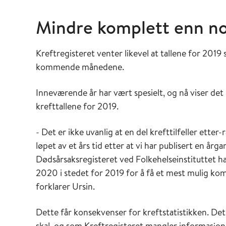
Mindre komplett enn n
Kreftregisteret venter likevel at tallene for 2019 
kommende månedene.
Inneværende år har vært spesielt, og nå viser det 
krefttallene for 2019.
- Det er ikke uvanlig at en del krefttilfeller etter
løpet av et års tid etter at vi har publisert en årgan
Dødsårsaksregisteret ved Folkehelseinstituttet ha
2020 i stedet for 2019 for å få et mest mulig kompl
forklarer Ursin.
Dette får konsekvenser for kreftstatistikken. Det e
skal, og som Kreftregisteret mangler informasjon