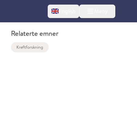
Change language
English
Meny
Relaterte emner
Kreftforskning