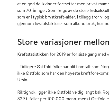
at en god del kvinner fortsetter med privat ma
som 70-åringer. Som følge av de store fødselskull
som er i typisk brystkreft-alder. I tillegg tror vi 
gjennom livsstilsfaktorer som alkoholbruk, hormo
Store variasjoner mello
Kreftstatistikken for 2019 er for siste gang med
- Tidligere Østfold fylke har blitt omtalt som Norg
ikke Østfold som har den høyeste kreftforekomsten
Ursin.
Riktignok ligger ikke Østfold veldig langt bak Rog
829 tilfeller per 100.000 menn, mens i Østfold er