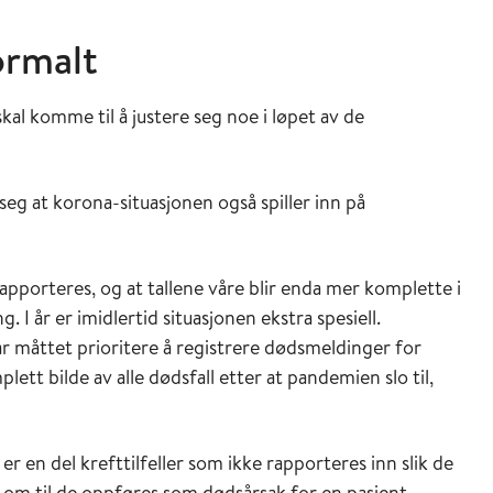
ormalt
skal komme til å justere seg noe i løpet av de
seg at korona-situasjonen også spiller inn på
-rapporteres, og at tallene våre blir enda mer komplette i
g. I år er imidlertid situasjonen ekstra spesiell.
r måttet prioritere å registrere dødsmeldinger for
ett bilde av alle dødsfall etter at pandemien slo til,
r en del krefttilfeller som ikke rapporteres inn slik de
 om til de oppføres som dødsårsak for en pasient.