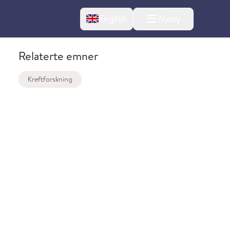
Change language
English
Meny
Relaterte emner
Kreftforskning