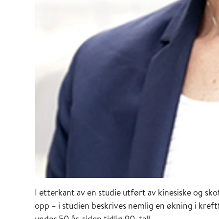
I etterkant av en studie utført av kinesiske og sk
opp – i studien beskrives nemlig en økning i kref
under 50 år, siden tidlig 90-tall.