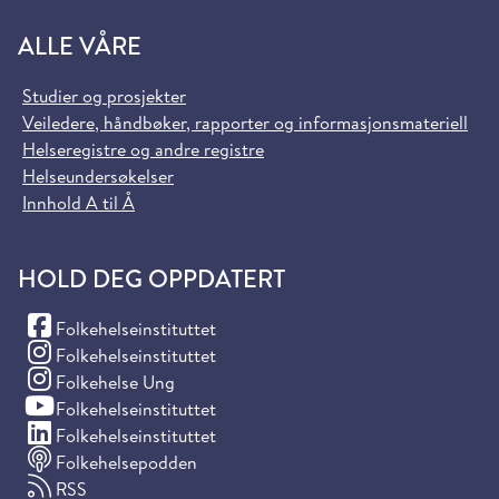
ALLE VÅRE
Studier og prosjekter
Veiledere, håndbøker, rapporter og informasjonsmateriell
Helseregistre og andre registre
Helseundersøkelser
Innhold A til Å
HOLD DEG OPPDATERT
(Facebook)
Folkehelseinstituttet
(Instagram)
Folkehelseinstituttet
(Instagram)
Folkehelse Ung
(YouTube)
Folkehelseinstituttet
(LinkedIn)
Folkehelseinstituttet
Folkehelsepodden
RSS