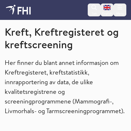
Change lan
Søk
English
Meny
Folkehelseinstituttet
Kreft, Kreftregisteret og
kreftscreening
Her finner du blant annet informasjon om
Kreftregisteret, kreftstatistikk,
innrapportering av data, de ulike
kvalitetsregistrene og
screeningprogrammene (Mammografi-,
Livmorhals- og Tarmscreeningprogrammet).