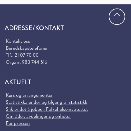
Gå
ADRESSE/KONTAKT
Kontakt oss
Beredskapstelefoner
Tlf.:
21 07 70 00
Org.nr: 983 744 516
AKTUELT
Kurs og arrangementer
Statistikkalender og tilgang til statistikk
Slik er det å jobbe i Folkehelseinstituttet
Områder, avdelinger og enheter
For pressen