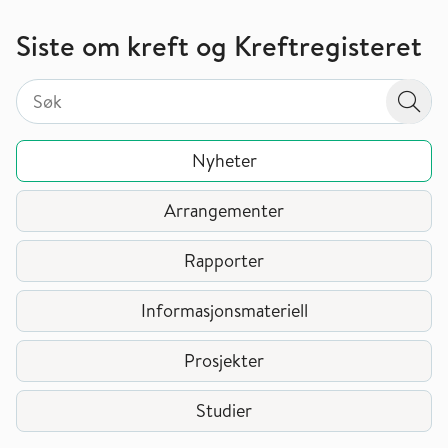
Siste om kreft og Kreftregisteret
Søk på valgt sidetype i tema / område
Søk på valgt sidetype i tema / område
Søk
Nyheter
Arrangementer
Rapporter
Informasjonsmateriell
Prosjekter
Studier