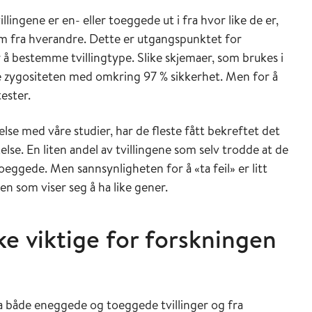
illingene er en- eller toeggede ut i fra hvor like de er,
em fra hverandre. Dette er utgangspunktet for
 å bestemme tvillingtype. Slike skjemaer, som brukes i
e zygositeten med omkring 97 % sikkerhet. Men for å
ester.
lse med våre studier, har de fleste fått bekreftet det
else. En liten andel av tvillingene som selv trodde at de
eggede. Men sannsynligheten for å «ta feil» er litt
en som viser seg å ha like gener.
ike viktige for forskningen
a både eneggede og toeggede tvillinger og fra