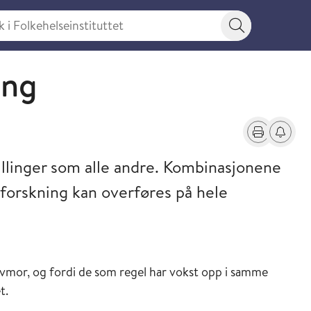
 Folkehelseinstituttet
Søkeknapp
ing
Skriv ut
Få varse
tvillinger som alle andre. Kombinasjonene
ingforskning kan overføres på hele
e livmor, og fordi de som regel har vokst opp i samme
t.