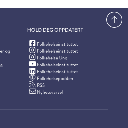
Gå
HOLD DEG OPPDATERT
(Facebook)
Folkehelseinstituttet
(Instagram)
ter og
Folkehelseinstituttet
(Instagram)
Folkehelse Ung
(YouTube)
re
Folkehelseinstituttet
(LinkedIn)
Folkehelseinstituttet
Folkehelsepodden
RSS
Nyhetsvarsel