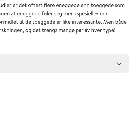
ngstudier er det oftest flere eneggede enn toeggede som
unnen at eneggede føler seg mer «spesielle» enn
formidlet at de toeggede er like interessante. Men både
orskningen, og det trengs mange par av hver type!