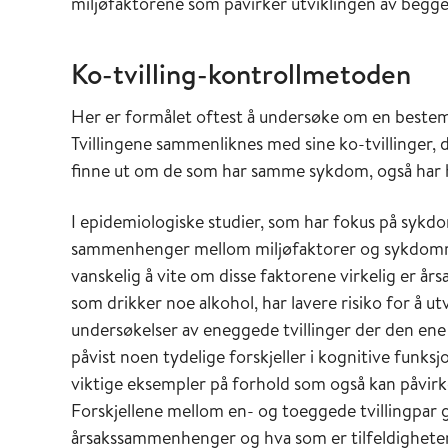
miljøfaktorene som påvirker utviklingen av begge
Ko-tvilling-kontrollmetoden
Her er formålet oftest å undersøke om en bestemt 
Tvillingene sammenliknes med sine ko-tvillinger, de
finne ut om de som har samme sykdom, også har 
I epidemiologiske studier, som har fokus på sykd
sammenhenger mellom miljøfaktorer og sykdommer.
vanskelig å vite om disse faktorene virkelig er år
som drikker noe alkohol, har lavere risiko for å
undersøkelser av eneggede tvillinger der den ene h
påvist noen tydelige forskjeller i kognitive funks
viktige eksempler på forhold som også kan påvirke
Forskjellene mellom en- og toeggede tvillingpar gi
årsakssammenhenger og hva som er tilfeldighete