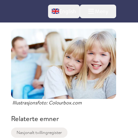
Change language
English
Meny
l om endringer
Illustrasjonsfoto: Colourbox.com
Relaterte emner
Nasjonalt tvillingregister