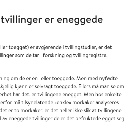
 tvillinger er eneggede
eller toegget) er avgjørende i tvillingstudier, er det
llinger som deltar i forskning og tvillingregistre,
rmening om de er en- eller toeggede. Men med nyfødte
orskjellig kjønn er selvsagt toeggede. Ellers må man se om
rhet har det, er tvillingene enegget. Men hos enkelte
rfor må tilsynelatende «enkle» morkaker analyseres
et er to morkaker, er det heller ikke slik at tvillingene
 av eneggede tvillinger deler det befruktede egget seg