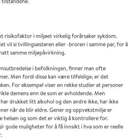
 tilstandene.
risikofaktor i miljøet virkelig forårsaker sykdom.
t vil si tvillingsøsteren eller -broren i samme par, for å
hatt samme miljøpåvirkning.
omsutbredelse i befolkningen, finner man ofte
 Men fordi disse kan være tilfeldige, er det
saken. For eksempel viser en rekke studier at personer
 utvikle demens enn de som er avholdende. Men
ar drukket litt alkohol og den andre ikke, har ikke
joner når de blir eldre. Gener og oppvekstmiljø er
 helsen og som det er viktig å kontrollere for.
r gode muligheter for å få innsikt i hva som er reelle
r.