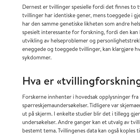
Dernest er tvillinger spesielle fordi det finnes 
tvillinger har identiske gener, mens toeggede i 
har den samme genetiske likheten som andre helsø
spesielt interessante for forskning, fordi den kan 
utvikling av helseproblemer og personlighetstre
eneggede og toeggede tvillinger, kan klargjøre h
sykdommer.
Hva er «tvillingforsknin
Forskerne innhenter i hovedsak opplysninger fra t
spørreskjemaundersøkelser. Tidligere var skjemaene 
ut på skjerm. I enkelte studier blir det i tillegg gj
undersøkelser. Andre ganger kan et utvalg av tvil
bestemt tema. Tvillingenes data kan også koples ti