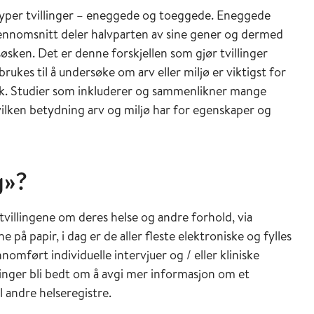
to typer tvillinger – eneggede og toeggede. Eneggede
gjennomsnitt deler halvparten av sine gener og dermed
sken. Det er denne forskjellen som gjør tvillinger
brukes til å undersøke om arv eller miljø er viktigst for
kk. Studier som inkluderer og sammenlikner mange
vilken betydning arv og miljø har for egenskaper og
g»?
villingene om deres helse og andre forhold, via
på papir, i dag er de aller fleste elektroniske og fylles
ennomført individuelle intervjuer og / eller kliniske
linger bli bedt om å avgi mer informasjon om et
l andre helseregistre.