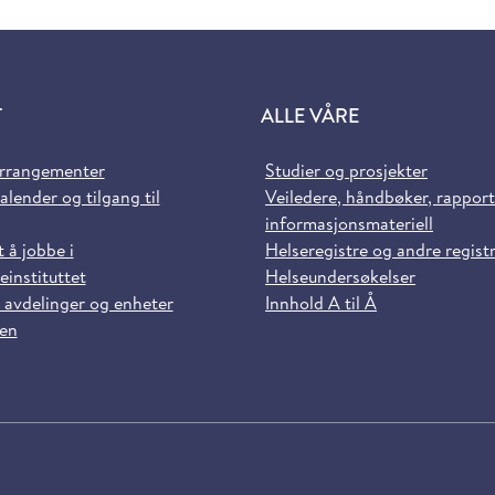
T
ALLE VÅRE
arrangementer
Studier og prosjekter
alender og tilgang til
Veiledere, håndbøker, rappor
informasjonsmateriell
t å jobbe i
Helseregistre og andre regist
einstituttet
Helseundersøkelser
 avdelinger og enheter
Innhold A til Å
sen