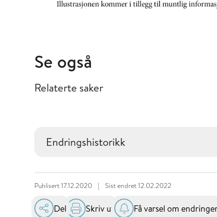
Se også
Relaterte saker
Endringshistorikk
Publisert
17.12.2020
|
Sist endret
12.02.2022
Del
Skriv ut
Få varsel om endringe