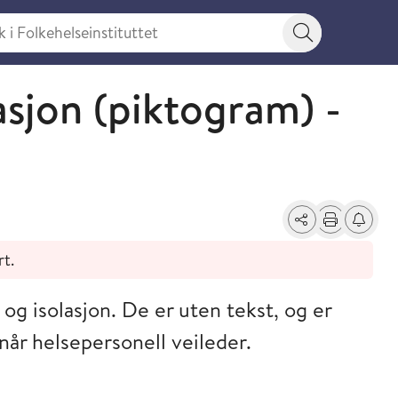
 Folkehelseinstituttet
Søkeknapp
asjon (piktogram) -
Del
Skriv ut
Få varse
rt.
 og isolasjon. De er uten tekst, og er
når helsepersonell veileder.