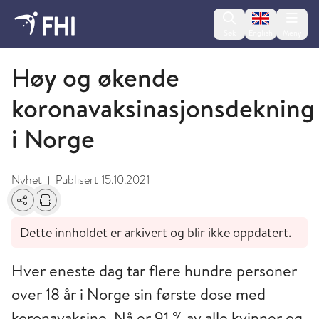
Change lan
Søk
English
Meny
Oktober
Høy og økende
koronavaksinasjonsdekning
i Norge
Nyhet
Publisert
15.10.2021
|
Del
Skriv ut
Dette innholdet er arkivert og blir ikke oppdatert.
Hver eneste dag tar flere hundre personer
over 18 år i Norge sin første dose med
koronavaksine. Nå er 91 % av alle kvinner og