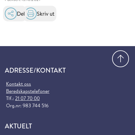
Del
Skriv ut
Gå
ADRESSE/KONTAKT
Kontakt oss
Beredskapstelefoner
Tlf.:
21 07 70 00
Org.nr: 983 744 516
AKTUELT