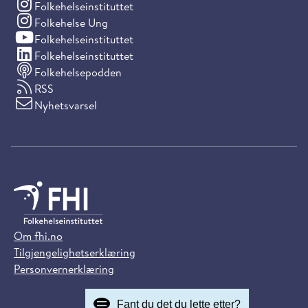
(Instagram)
Folkehelseinstituttet
(Instagram)
Folkehelse Ung
(YouTube)
Folkehelseinstituttet
(LinkedIn)
Folkehelseinstituttet
Folkehelsepodden
RSS
Nyhetsvarsel
Om fhi.no
Tilgjengelighetserklæring
Personvernerklæring
Fant du det du lette etter?