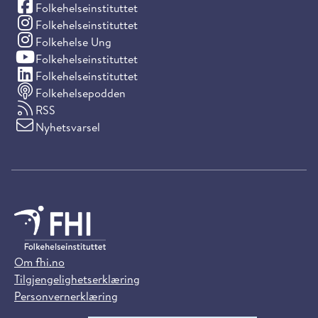
(Facebook)
Folkehelseinstituttet
(Instagram)
Folkehelseinstituttet
(Instagram)
Folkehelse Ung
(YouTube)
Folkehelseinstituttet
(LinkedIn)
Folkehelseinstituttet
Folkehelsepodden
RSS
Nyhetsvarsel
Om fhi.no
Tilgjengelighetserklæring
Personvernerklæring