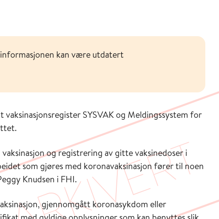
 informasjonen kan være utdatert
alt vaksinasjonsregister SYSVAK og Meldingssystem for
ttet.
ksinasjon og registrering av gitte vaksinedoser i
beidet som gjøres med koronavaksinasjon fører til noen
n Peggy Knudsen i FHI.
 vaksinasjon, gjennomgått koronasykdom eller
ertifikat med gyldige opplysninger som kan benyttes slik