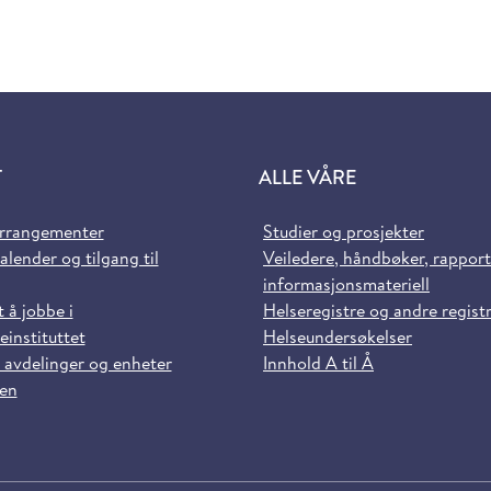
T
ALLE VÅRE
arrangementer
Studier og prosjekter
alender og tilgang til
Veiledere, håndbøker, rappor
informasjonsmateriell
t å jobbe i
Helseregistre og andre regist
einstituttet
Helseundersøkelser
 avdelinger og enheter
Innhold A til Å
sen