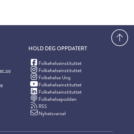
Gå
HOLD DEG OPPDATERT
(Facebook)
Folkehelseinstituttet
(Instagram)
ter og
Folkehelseinstituttet
(Instagram)
Folkehelse Ung
(YouTube)
re
Folkehelseinstituttet
(LinkedIn)
Folkehelseinstituttet
Folkehelsepodden
RSS
Nyhetsvarsel