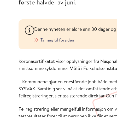
første halvdel av juni.
Denne nyheten er eldre enn 30 dager og
Ta meg til forsiden
Koronasertifikatet viser opplysninger fra Nasjon
smittsomme sykdommer MSIS i Folkehelseinstitu
– Kommunene gjør en enestående jobb både med va
SYSVAK. Samtidig ser vi nå at det omfattende ar
feilregistreringer, sier assisterende direktør Gu
Feilregistrering eller mangelfull informasjon om
testresultater fører til at personen ikke får et s