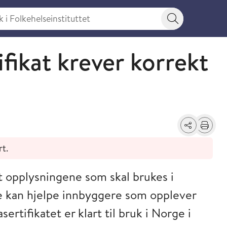
 Folkehelseinstituttet
Søkeknapp
fikat krever korrekt
Del
Skriv ut
rt.
t opplysningene som skal brukes i
 de kan hjelpe innbyggere som opplever
ertifikatet er klart til bruk i Norge i