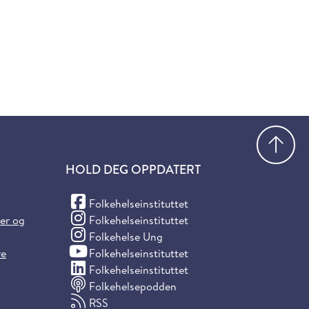
Gå
HOLD DEG OPPDATERT
(Facebook)
Folkehelseinstituttet
(Instagram)
ter og
Folkehelseinstituttet
(Instagram)
Folkehelse Ung
(YouTube)
re
Folkehelseinstituttet
(LinkedIn)
Folkehelseinstituttet
Folkehelsepodden
RSS