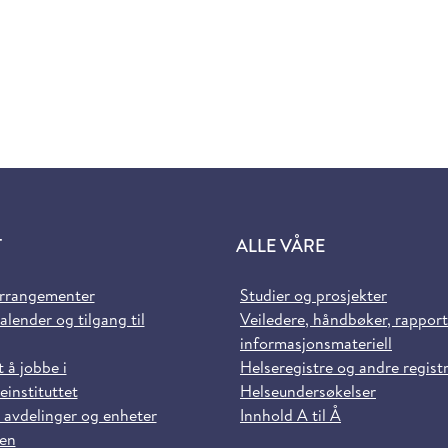
T
ALLE VÅRE
arrangementer
Studier og prosjekter
alender og tilgang til
Veiledere, håndbøker, rappor
informasjonsmateriell
t å jobbe i
Helseregistre og andre regist
einstituttet
Helseundersøkelser
 avdelinger og enheter
Innhold A til Å
sen