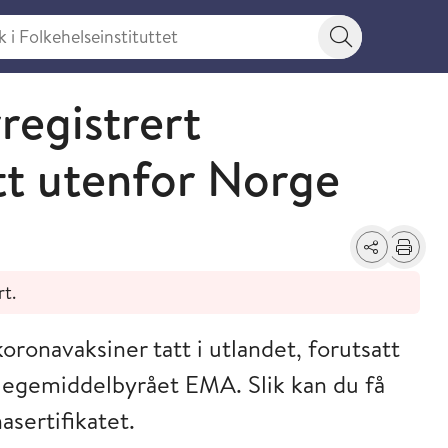
 Folkehelseinstituttet
Søkeknapp
registrert
tt utenfor Norge
Del
Skriv ut
rt.
koronavaksiner tatt i utlandet, forutsatt
 legemiddelbyrået EMA. Slik kan du få
asertifikatet.