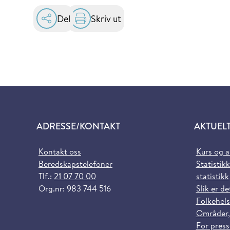
Del
Skriv ut
ADRESSE/KONTAKT
AKTUEL
Kontakt oss
Kurs og 
Beredskapstelefoner
Statistikk
Tlf.:
21 07 70 00
statistikk
Org.nr: 983 744 516
Slik er de
Folkehels
Områder,
For pres