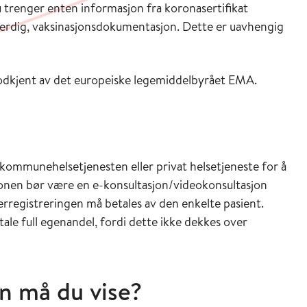
u trenger enten informasjon fra koronasertifikat
verdig, vaksinasjonsdokumentasjon. Dette er uavhengig
 godkjent av det europeiske legemiddelbyrået EMA.
kommunehelsetjenesten eller privat helsetjeneste for å
jonen bør være en e-konsultasjon/videokonsultasjon
terregistreringen må betales av den enkelte pasient.
le full egenandel, fordi dette ikke dekkes over
n må du vise?