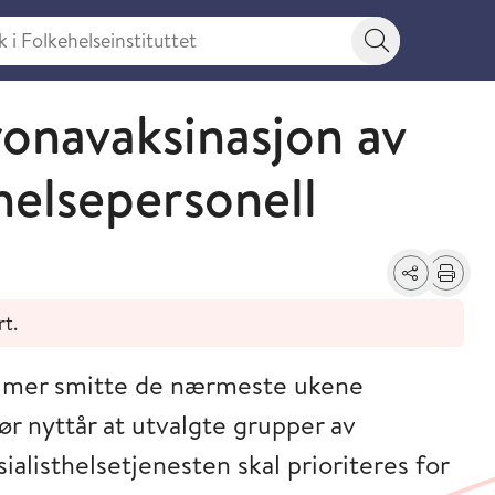
 Folkehelseinstituttet
Søkeknapp
onavaksinasjon av
helsepersonell
Del
Skriv ut
rt.
or mer smitte de nærmeste ukene
ør nyttår at utvalgte grupper av
alisthelsetjenesten skal prioriteres for