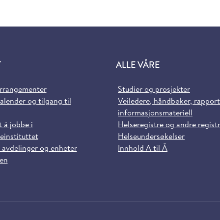
T
ALLE VÅRE
arrangementer
Studier og prosjekter
alender og tilgang til
Veiledere, håndbøker, rappor
informasjonsmateriell
t å jobbe i
Helseregistre og andre regist
einstituttet
Helseundersøkelser
 avdelinger og enheter
Innhold A til Å
sen