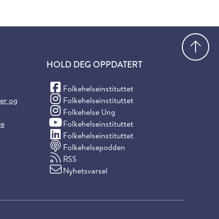
Gå
HOLD DEG OPPDATERT
(Facebook)
Folkehelseinstituttet
(Instagram)
ter og
Folkehelseinstituttet
(Instagram)
Folkehelse Ung
(YouTube)
re
Folkehelseinstituttet
(LinkedIn)
Folkehelseinstituttet
Folkehelsepodden
RSS
Nyhetsvarsel