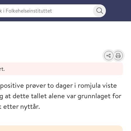
 Folkehelseinstituttet
Søkeknapp
Del
Skriv ut
rt.
 positive prøver to dager i romjula viste
g at dette tallet alene var grunnlaget for
 etter nyttår.