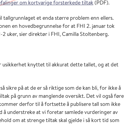
falinger om kortvarige forsterkede tiltak
(PDF).
il tallgrunnlaget et enda større problem enn ellers.
onen en hovedbegrunnelse for at FHI 2. januar tok
i 1-2 uker, sier direktør i FHI, Camilla Stoltenberg.
r usikkerhet knyttet til akkurat dette tallet, og at det
 så sikre på at de er så riktige som de kan bli, for ikke å
iltak på grunn av manglende oversikt. Det vil også føre
ommer derfor til å fortsette å publisere tall som ikke
d å understreke at vi foretar samlede vurderinger av
old om at strenge tiltak skal gjelde i så kort tid som