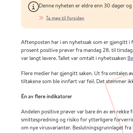
Denne nyheten er eldre enn 30 dager og
Ta meg til forsiden
Aftenposten har i en nyhetssak som er gjengitt i f
prosent positive prøver fra mandag 28. til tirsdag 2
var langt lavere. Tallet var omtalt i nyhetssaken
Be
Flere medier har gjengitt saken. Ut fra omtalen a
tiltakene som ble innført var feil. Det stemmer ik
Én av flere indikatorer
Andelen positive prøver var bare én av en rekke f
smittespredning og risiko for ytterligere forverri
om nye virusvarianter. Beslutningsgrunnlaget fra 