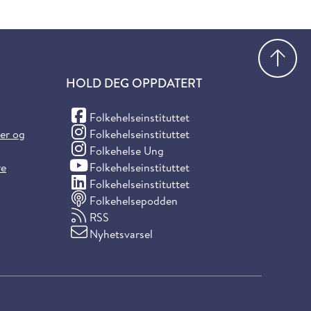
Gå
HOLD DEG OPPDATERT
(Facebook)
Folkehelseinstituttet
(Instagram)
ter og
Folkehelseinstituttet
(Instagram)
Folkehelse Ung
(YouTube)
re
Folkehelseinstituttet
(LinkedIn)
Folkehelseinstituttet
Folkehelsepodden
RSS
Nyhetsvarsel