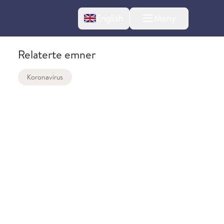
Change language
English
Meny
Relaterte emner
Koronavirus