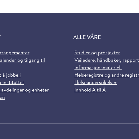
T
ALLE VÅRE
arrangementer
Studier og prosjekter
alender og tilgang til
Veiledere, håndbøker, rappor
informasjonsmateriell
t å jobbe i
Helseregistre og andre regist
einstituttet
Helseundersøkelser
 avdelinger og enheter
Innhold A til Å
sen