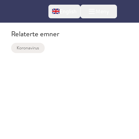
Change language
English
Meny
Relaterte emner
Koronavirus