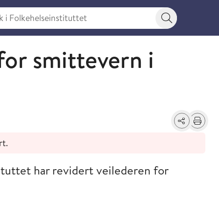
 Folkehelseinstituttet
Søkeknapp
for smittevern i
Del
Skriv ut
rt.
tuttet har revidert veilederen for