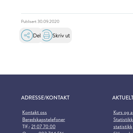
Publisert
30.09.2020
Del
Skriv ut
ADRESSE/KONTAKT
AKTUEL
Kontakt oss
Kurs og 
Beredskapstelefoner
Statistikk
Tlf.:
21 07 70 00
statistikk