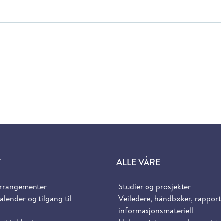
T
ALLE VÅRE
arrangementer
Studier og prosjekter
alender og tilgang til
Veiledere, håndbøker, rappor
informasjonsmateriell