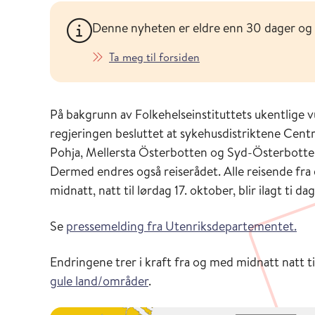
Denne nyheten er eldre enn 30 dager og
Ta meg til forsiden
På bakgrunn av Folkehelseinstituttets ukentlige v
regjeringen besluttet at sykehusdistriktene Centra
Pohja, Mellersta Österbotten og Syd-Österbotten g
Dermed endres også reiserådet. Alle reisende fr
midnatt, natt til lørdag 17. oktober, blir ilagt ti d
Se
pressemelding fra Utenriksdepartementet.
Endringene trer i kraft fra og med midnatt natt ti
gule land/områder
.