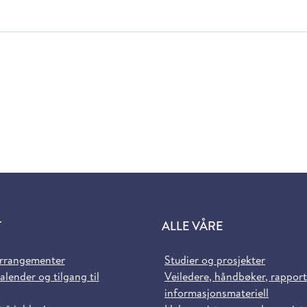
T
ALLE VÅRE
arrangementer
Studier og prosjekter
alender og tilgang til
Veiledere, håndbøker, rappor
informasjonsmateriell