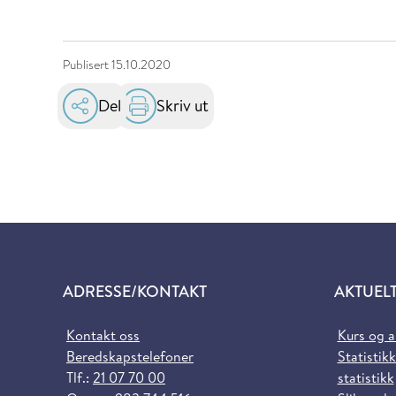
Publisert
15.10.2020
Del
Skriv ut
ADRESSE/KONTAKT
AKTUEL
Kontakt oss
Kurs og 
Beredskapstelefoner
Statistikk
Tlf.:
21 07 70 00
statistikk