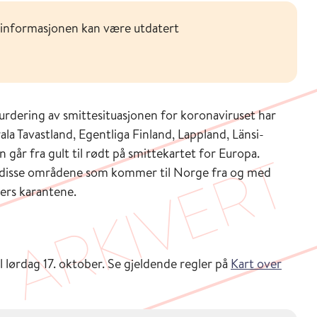
 informasjonen kan være utdatert
urdering av smittesituasjonen for koronaviruset har
la Tavastland, Egentliga Finland, Lappland, Länsi-
år fra gult til rødt på smittekartet for Europa.
a disse områdene som kommer til Norge fra og med
agers karantene.
l lørdag 17. oktober. Se gjeldende regler på
Kart over