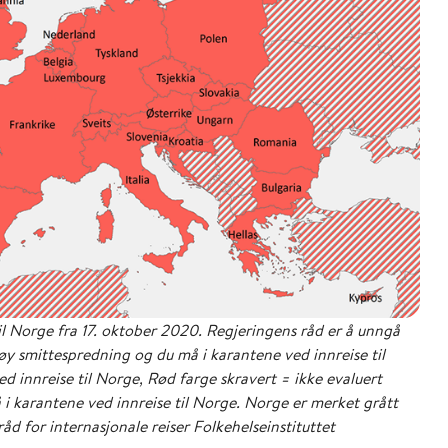
l Norge fra 17. oktober 2020. Regjeringens råd er å unngå
høy smittespredning og du må i karantene ved innreise til
ed innreise til Norge, Rød farge skravert = ikke evaluert
å i karantene ved innreise til Norge. Norge er merket grått
råd for internasjonale reiser Folkehelseinstituttet