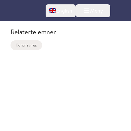
Change language
English
Meny
Relaterte emner
Koronavirus