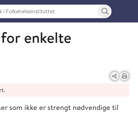
 Folkehelseinstituttet
Søkeknapp
 for enkelte
Del
Skriv ut
rt.
er som ikke er strengt nødvendige til