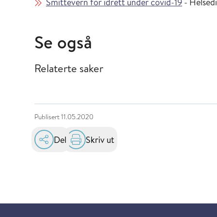
Smittevern for idrett under covid-19
- Helsed
Se også
Relaterte saker
Publisert
11.05.2020
Del
Skriv ut