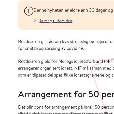
Denne nyheten er eldre enn 30 dager og
Ta meg til forsiden
Rettleiaren gir råd om kva idrettslag bør gjere for
for smitte og spreiing av covid-19.
Rettleiaren gjeld for Noregs idrettsforbund (NIF)
arrangerer organisert idrett. NIF må saman med d
som er tilpassa dei spesifikke idrettsgreinene og a
Arrangement for 50 pe
Det blir opna for arrangement på inntil 50 person
tilrådd aktivitetar som medfører større mobilitet