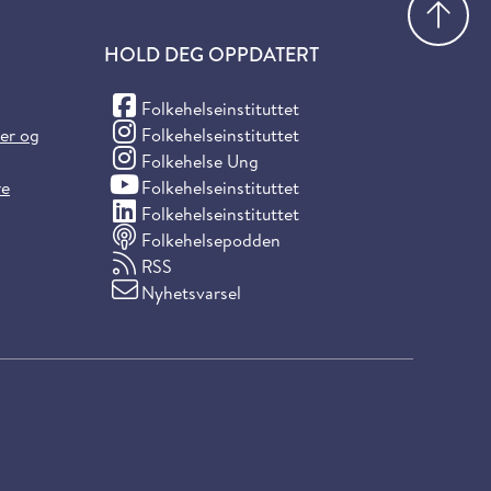
HOLD DEG OPPDATERT
(Facebook)
Folkehelseinstituttet
(Instagram)
ter og
Folkehelseinstituttet
(Instagram)
Folkehelse Ung
(YouTube)
re
Folkehelseinstituttet
(LinkedIn)
Folkehelseinstituttet
Folkehelsepodden
RSS
Nyhetsvarsel