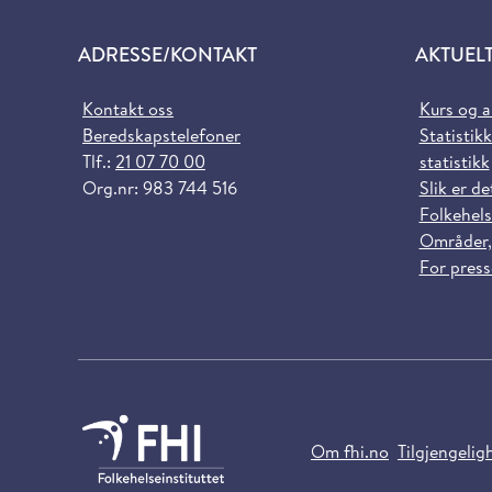
ADRESSE/KONTAKT
AKTUEL
Kontakt oss
Kurs og 
Beredskapstelefoner
Statistikk
Tlf.:
21 07 70 00
statistikk
Org.nr: 983 744 516
Slik er de
Folkehels
Områder,
For pres
Om fhi.no
Tilgjengelig