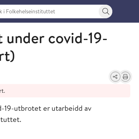
 Folkehelseinstituttet
Søkeknapp
tt under covid-19-
rt)
Del
Skriv ut
rt.
id-19-utbrotet er utarbeidd av
tuttet.