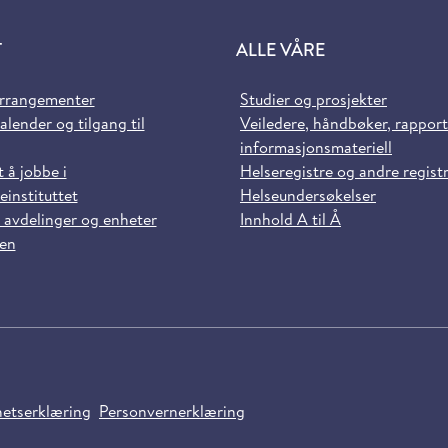
T
ALLE VÅRE
arrangementer
Studier og prosjekter
alender og tilgang til
Veiledere, håndbøker, rappor
informasjonsmateriell
t å jobbe i
Helseregistre og andre regist
einstituttet
Helseundersøkelser
 avdelinger og enheter
Innhold A til Å
sen
hetserklæring
Personvernerklæring