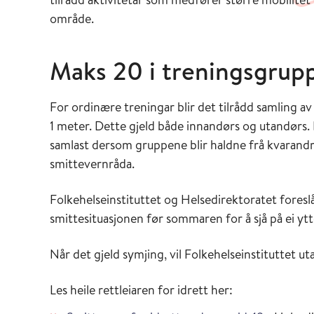
område.
Maks 20 i treningsgrup
For ordinære treningar blir det tilrådd samling a
1 meter. Dette gjeld både innandørs og utandørs. 
samlast dersom gruppene blir haldne frå kvarandre
smittevernråda.
Folkehelseinstituttet og Helsedirektoratet foreslår
smittesituasjonen før sommaren for å sjå på ei ytt
Når det gjeld symjing, vil Folkehelseinstituttet uta
Les heile rettleiaren for idrett her: