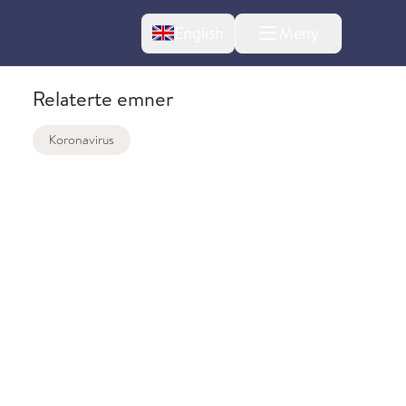
Change language
English
Meny
Relaterte emner
Koronavirus