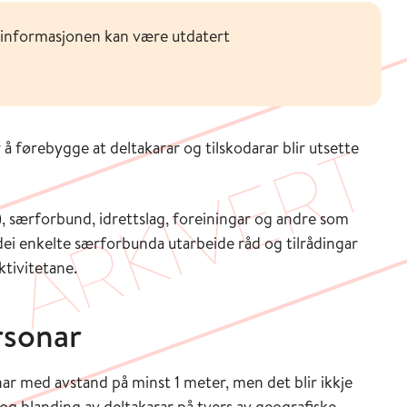
 informasjonen kan være utdatert
 å førebygge at deltakarar og tilskodarar blir utsette
, særforbund, idrettslag, foreiningar og andre som
ei enkelte særforbunda utarbeide råd og tilrådingar
ktivitetane.
rsonar
ar med avstand på minst 1 meter, men det blir ikkje
 og blanding av deltakarar på tvers av geografiske