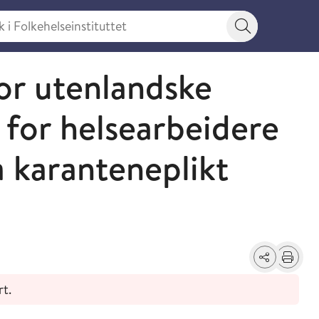
 Folkehelseinstituttet
Søkeknapp
for utenlandske
 for helsearbeidere
a karanteneplikt
Del
Skriv ut
rt.