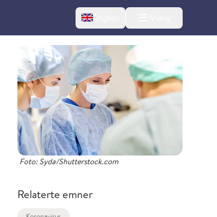
Change language
English
Meny
Foto: Syda/Shutterstock.com
Relaterte emner
Koronavirus