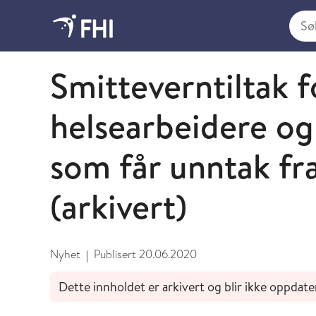
Søk i
Juni
Smitteverntiltak 
helsearbeidere og
som får unntak fr
(arkivert)
Nyhet
Publisert
20.06.2020
|
Dette innholdet er arkivert og blir ikke oppdate