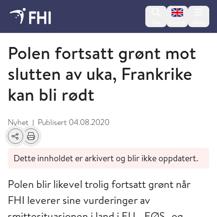
Change lan
Søk
English
Meny
August
Polen fortsatt grønt mot
slutten av uka, Frankrike
kan bli rødt
Nyhet
Publisert
04.08.2020
|
Del
Skriv ut
Dette innholdet er arkivert og blir ikke oppdatert.
Polen blir likevel trolig fortsatt grønt når
FHI leverer sine vurderinger av
smittesituasjonen i land i EU-, EØS- og