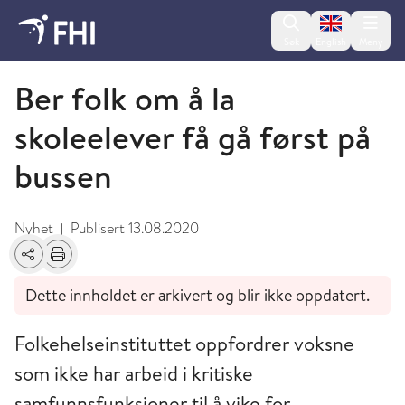
Change lan
Søk
English
Meny
August
Ber folk om å la
skoleelever få gå først på
bussen
Nyhet
Publisert
13.08.2020
|
Del
Skriv ut
Dette innholdet er arkivert og blir ikke oppdatert.
Folkehelseinstituttet oppfordrer voksne
som ikke har arbeid i kritiske
samfunnsfunksjoner til å vike for