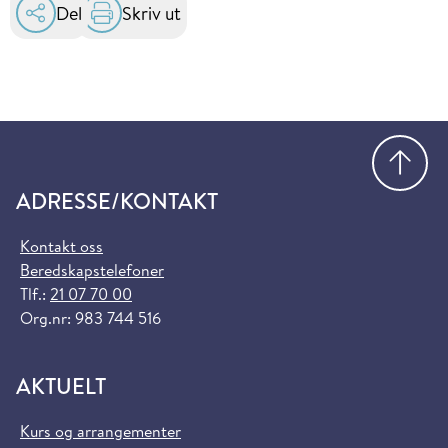
Del
Skriv ut
Gå
ADRESSE/KONTAKT
Kontakt oss
Beredskapstelefoner
Tlf.:
21 07 70 00
Org.nr: 983 744 516
AKTUELT
Kurs og arrangementer