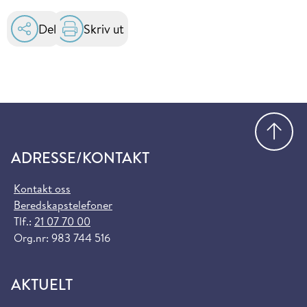
Del
Skriv ut
Gå
ADRESSE/KONTAKT
Kontakt oss
Beredskapstelefoner
Tlf.:
21 07 70 00
Org.nr: 983 744 516
AKTUELT