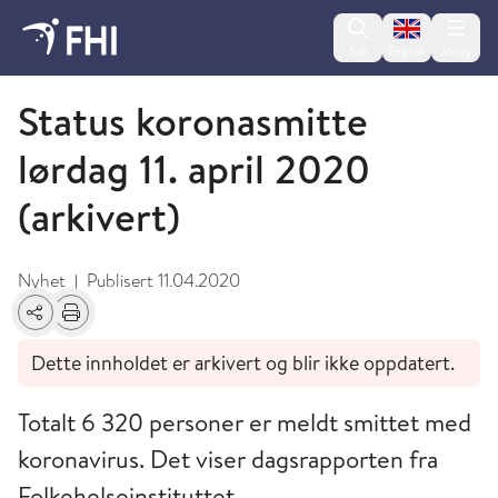
Change lan
Søk
English
Meny
April
Status koronasmitte
lørdag 11. april 2020
(arkivert)
Nyhet
Publisert
11.04.2020
|
Del
Skriv ut
Dette innholdet er arkivert og blir ikke oppdatert.
Totalt 6 320 personer er meldt smittet med
koronavirus. Det viser dagsrapporten fra
Folkehelseinstituttet.