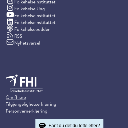
(Instagram)
Folkehelseinstituttet
(Instagram)
Folkehelse Ung
(YouTube)
Folkehelseinstituttet
(LinkedIn)
Folkehelseinstituttet
Folkehelsepodden
RSS
Nyhetsvarsel
Om fhi.no
Tilgjengelighetserklæring
Personvernerklæring
Fant du det du lette etter?