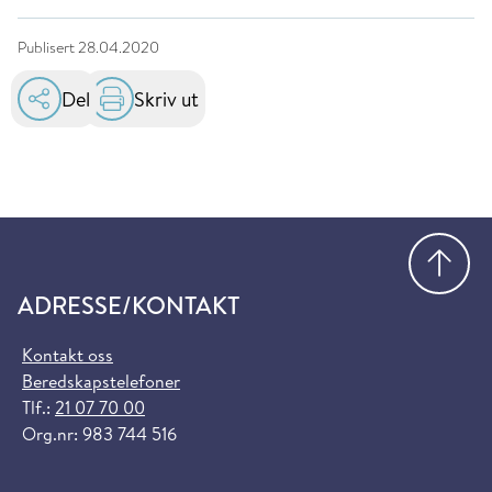
Publisert
28.04.2020
Del
Skriv ut
Gå
ADRESSE/KONTAKT
Kontakt oss
Beredskapstelefoner
Tlf.:
21 07 70 00
Org.nr: 983 744 516