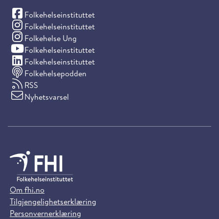
(Facebook)
Folkehelseinstituttet
(Instagram)
Folkehelseinstituttet
(Instagram)
Folkehelse Ung
(YouTube)
Folkehelseinstituttet
(LinkedIn)
Folkehelseinstituttet
Folkehelsepodden
RSS
Nyhetsvarsel
Om fhi.no
Tilgjengelighetserklæring
Personvernerklæring