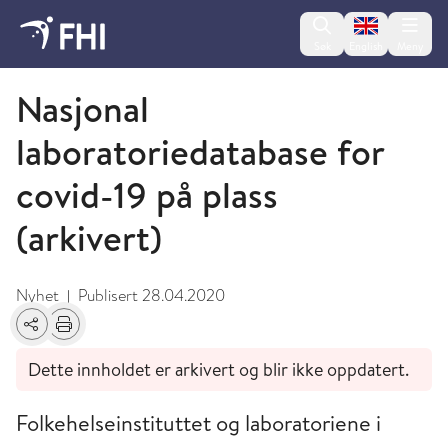
Change lan
Søk
English
Meny
April
Nasjonal
laboratoriedatabase for
covid-19 på plass
(arkivert)
Nyhet
Publisert
28.04.2020
|
Del
Skriv ut
Dette innholdet er arkivert og blir ikke oppdatert.
Folkehelseinstituttet og laboratoriene i