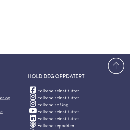
Gå
HOLD DEG OPPDATERT
(Facebook)
Folkehelseinstituttet
(Instagram)
ter og
Folkehelseinstituttet
(Instagram)
Folkehelse Ung
(YouTube)
re
Folkehelseinstituttet
(LinkedIn)
Folkehelseinstituttet
Folkehelsepodden