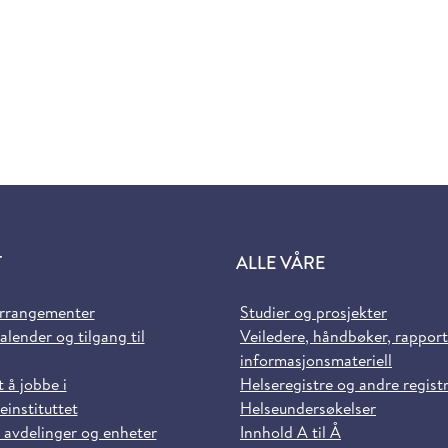
T
ALLE VÅRE
arrangementer
Studier og prosjekter
alender og tilgang til
Veiledere, håndbøker, rappor
informasjonsmateriell
t å jobbe i
Helseregistre og andre regist
einstituttet
Helseundersøkelser
 avdelinger og enheter
Innhold A til Å