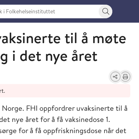
 Folkehelseinstituttet
Søkeknapp
aksinerte til å møte
g i det nye året
Del
Skriv ut
rt.
 i Norge. FHI oppfordrer uvaksinerte til å
et nye året for å få vaksinedose 1.
sørge for å få oppfriskningsdose når det