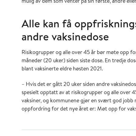
mulig av dem som venter på sin første, andre eller
Alle kan få oppfrisknin
andre vaksinedose
Risikogrupper og alle over 45 år bør møte opp for
måneder (20 uker) siden siste dose. En tredje dos
blant vaksinerte eldre høsten 2021.
– Hvis det er gått 20 uker siden andre vaksinedose
spesielt opptatt av at risikogrupper og alle over 
vaksiner, og kommunene gjør en svært god jobb me
oppfordring for det nye året er: Møt opp for vaks