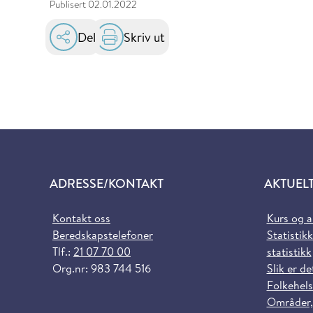
Publisert
02.01.2022
Del
Skriv ut
ADRESSE/KONTAKT
AKTUEL
Kontakt oss
Kurs og 
Beredskapstelefoner
Statistikk
Tlf.:
21 07 70 00
statistikk
Org.nr: 983 744 516
Slik er de
Folkehels
Områder,