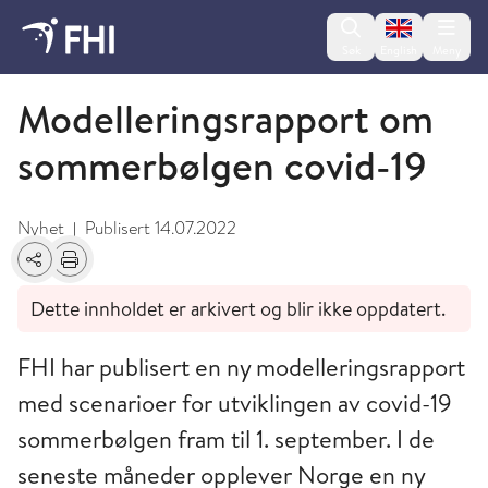
Change lan
Søk
English
Meny
Koronaviruset - arkiverte nyheter 2022
Modelleringsrapport om
sommerbølgen covid-19
Nyhet
Publisert
14.07.2022
|
Del
Skriv ut
Dette innholdet er arkivert og blir ikke oppdatert.
FHI har publisert en ny modelleringsrapport
med scenarioer for utviklingen av covid-19
sommerbølgen fram til 1. september. I de
seneste måneder opplever Norge en ny