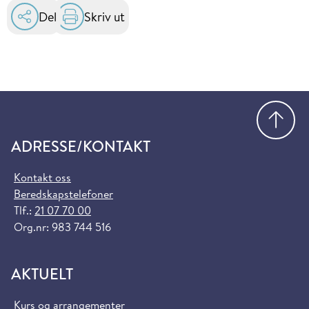
Del
Skriv ut
Gå
ADRESSE/KONTAKT
Kontakt oss
Beredskapstelefoner
Tlf.:
21 07 70 00
Org.nr: 983 744 516
AKTUELT
Kurs og arrangementer