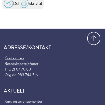
Del
Skriv ut
Gå
ADRESSE/KONTAKT
Kontakt oss
Beredskapstelefoner
Tlf.:
21 07 70 00
Org.nr: 983 744 516
AKTUELT
Kurs og arrangementer