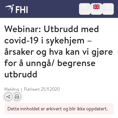
Change lan
Søk
English
Meny
Koronaviruset - arkiverte meldinger
Webinar: Utbrudd med
covid-19 i sykehjem –
årsaker og hva kan vi gjøre
for å unngå/ begrense
utbrudd
Melding
Publisert
25.11.2020
|
Del
Skriv ut
Dette innholdet er arkivert og blir ikke oppdatert.