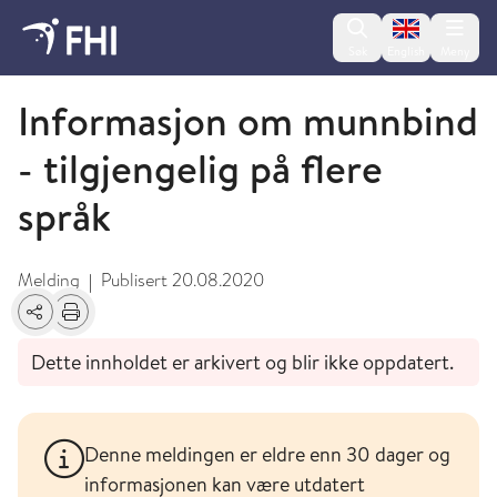
Change lan
Søk
English
Meny
Koronaviruset - arkiverte meldinger
Informasjon om munnbind
- tilgjengelig på flere
språk
Melding
Publisert
20.08.2020
|
Del
Skriv ut
Dette innholdet er arkivert og blir ikke oppdatert.
Denne meldingen er eldre enn 30 dager og
informasjonen kan være utdatert