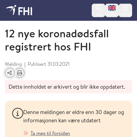
Change lan
Søk
English
Meny
Koronaviruset - arkiverte meldinger
12 nye koronadødsfall
registrert hos FHI
Melding
Publisert
31.03.2021
|
Del
Skriv ut
Dette innholdet er arkivert og blir ikke oppdatert.
Denne meldingen er eldre enn 30 dager og
informasjonen kan være utdatert
Ta meg til forsiden