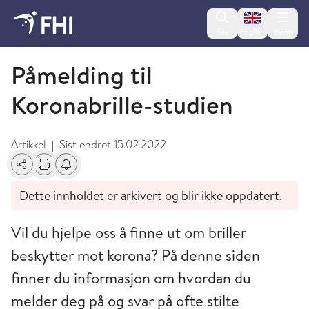
Change lan
Søk
English
Meny
Koronaviruset - arkiverte artikler
Påmelding til
Koronabrille-studien
Artikkel
Sist endret
15.02.2022
|
Del
Skriv ut
Få varsel om endringer
Dette innholdet er arkivert og blir ikke oppdatert.
Vil du hjelpe oss å finne ut om briller
beskytter mot korona? På denne siden
finner du informasjon om hvordan du
melder deg på og svar på ofte stilte