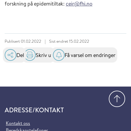
forskning på epidemitiltak:
ceir@fhi.no
Publisert
01.02.2022
|
Sist endret
15.02.2022
Del
Skriv ut
Få varsel om endringer
Gå
ADRESSE/KONTAKT
Kontakt oss
Beredskapstelefoner