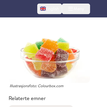
Change language
English
Meny
l om endringer
Illustrasjonsfoto: Colourbox.com
Relaterte emner