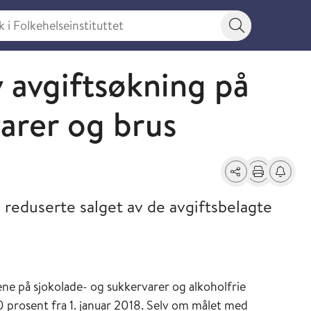
 Folkehelseinstituttet
Søkeknapp
v avgiftsøkning på
varer og brus
Del
Skriv ut
Få varse
 reduserte salget av de avgiftsbelagte
ne på sjokolade- og sukkervarer og alkoholfrie
 prosent fra 1. januar 2018. Selv om målet med