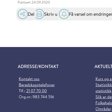
Publisert
24.09.2020
Del
Skriv ut
Få varsel om endringe
ADRESSE/KONTAKT
AKTUEL
Kontakt oss
Kurs og 
Beredskapstelefoner
Statistikk
Tlf.:
21 07 70 00
statistikk
Org.nr: 983 744 516
Slik er de
Folkehels
Områder,