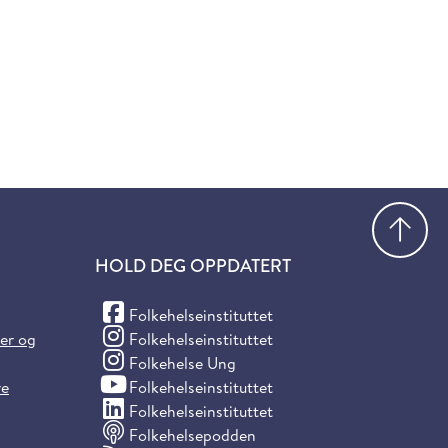
Gå
HOLD DEG OPPDATERT
(Facebook)
Folkehelseinstituttet
(Instagram)
ter og
Folkehelseinstituttet
(Instagram)
Folkehelse Ung
(YouTube)
re
Folkehelseinstituttet
(LinkedIn)
Folkehelseinstituttet
Folkehelsepodden