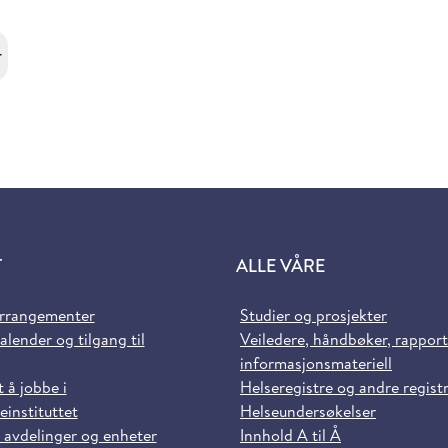
r
T
ALLE VÅRE
arrangementer
Studier og prosjekter
alender og tilgang til
Veiledere, håndbøker, rappor
informasjonsmateriell
t å jobbe i
Helseregistre og andre regist
einstituttet
Helseundersøkelser
 avdelinger og enheter
Innhold A til Å