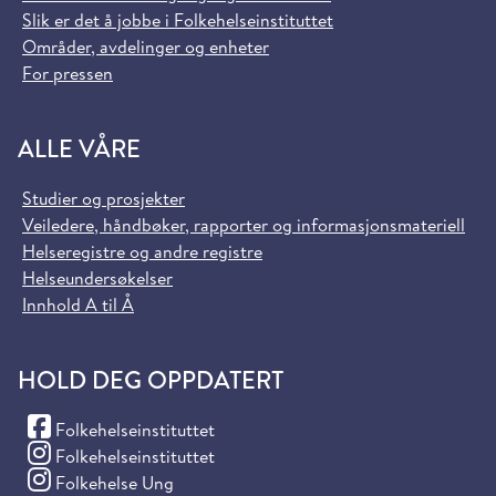
Slik er det å jobbe i Folkehelseinstituttet
Områder, avdelinger og enheter
For pressen
ALLE VÅRE
Studier og prosjekter
Veiledere, håndbøker, rapporter og informasjonsmateriell
Helseregistre og andre registre
Helseundersøkelser
Innhold A til Å
HOLD DEG OPPDATERT
(Facebook)
Folkehelseinstituttet
(Instagram)
Folkehelseinstituttet
(Instagram)
Folkehelse Ung