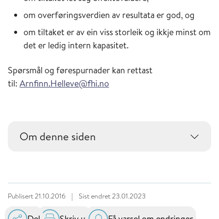
om overføringsverdien av resultata er god, og
om tiltaket er av ein viss storleik og ikkje minst om
det er ledig intern kapasitet.
Spørsmål og førespurnader kan rettast
til:
Arnfinn.Helleve@fhi.no
Om denne siden
Publisert
21.10.2016
|
Sist endret
23.01.2023
Del
Skriv ut
Få varsel om endringer