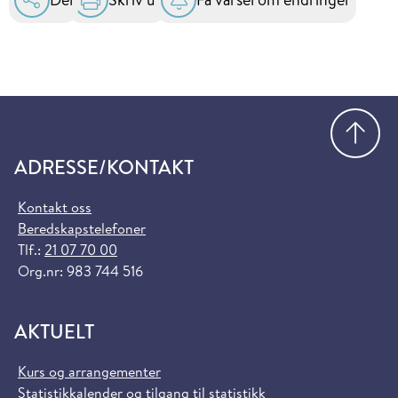
Gå
ADRESSE/KONTAKT
Kontakt oss
Beredskapstelefoner
Tlf.:
21 07 70 00
Org.nr: 983 744 516
AKTUELT
Kurs og arrangementer
Statistikkalender og tilgang til statistikk