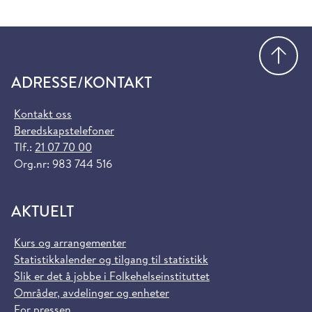
Gå
ADRESSE/KONTAKT
Kontakt oss
Beredskapstelefoner
Tlf.:
21 07 70 00
Org.nr: 983 744 516
AKTUELT
Kurs og arrangementer
Statistikkalender og tilgang til statistikk
Slik er det å jobbe i Folkehelseinstituttet
Områder, avdelinger og enheter
For pressen