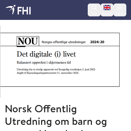
Change lan
Søk
English
Meny
Senter for evaluering av folkehelsetiltak
Norsk Offentlig
Utredning om barn og