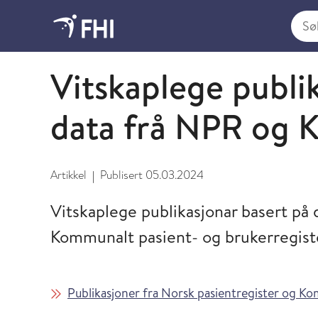
Søk i
Norsk pasientregister (NPR)
Vitskaplege publi
data frå NPR og 
Artikkel
Publisert
05.03.2024
|
Vitskaplege publikasjonar basert på 
Kommunalt pasient- og brukerregist
Publikasjoner fra Norsk pasientregister og Ko