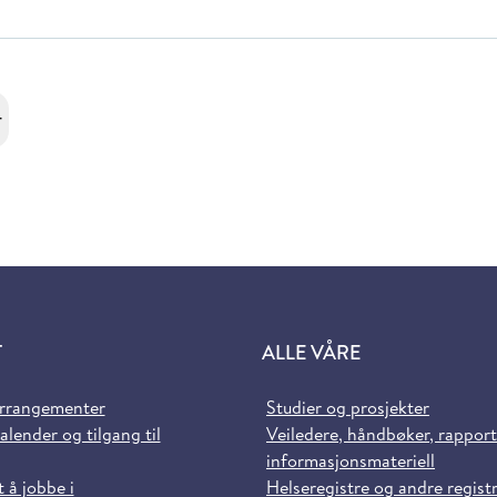
r
T
ALLE VÅRE
arrangementer
Studier og prosjekter
alender og tilgang til
Veiledere, håndbøker, rappor
informasjonsmateriell
t å jobbe i
Helseregistre og andre regist