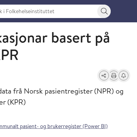
 Folkehelseinstituttet
Søkeknapp
kasjonar basert på
KPR
Del
Skriv ut
Få varse
data frå Norsk pasientregister (NPR) og
er (KPR)
mmunalt pasient- og brukerregister (Power BI)