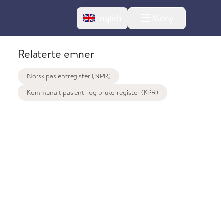
Change language
English
Meny
Relaterte emner
Norsk pasientregister (NPR)
Kommunalt pasient- og brukerregister (KPR)
l om endringer