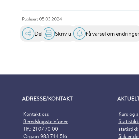
Publisert
05.03.2024
Del
Skriv ut
Få varsel om endringe
ADRESSE/KONTAKT
AKTUEL
Kontakt oss
Kurs og 
Beredskapstelefoner
Statistikk
Tlf.:
21 07 70 00
statistikk
Org.nr: 983 744 516
Slik er de