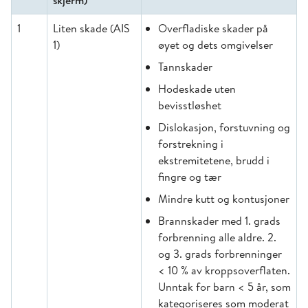
skjerm)
1
Liten skade (AIS
Overfladiske skader på
1)
øyet og dets omgivelser
Tannskader
Hodeskade uten
bevisstløshet
Dislokasjon, forstuvning og
forstrekning i
ekstremitetene, brudd i
fingre og tær
Mindre kutt og kontusjoner
Brannskader med 1. grads
forbrenning alle aldre. 2.
og 3. grads forbrenninger
< 10 % av kroppsoverflaten.
Unntak for barn < 5 år, som
kategoriseres som moderat