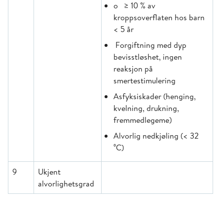
o ≥ 10 % av
kroppsoverflaten hos barn
< 5 år
Forgiftning med dyp
bevisstløshet, ingen
reaksjon på
smertestimulering
Asfyksiskader (henging,
kvelning, drukning,
fremmedlegeme)
Alvorlig nedkjøling (< 32
⁰C)
9
Ukjent
alvorlighetsgrad