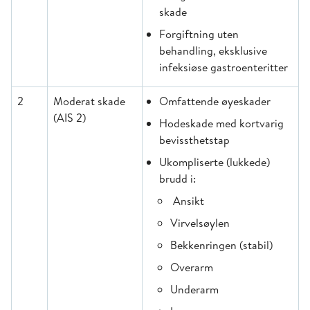
skade
Forgiftning uten
behandling, eksklusive
infeksiøse gastroenteritter
2
Moderat skade
Omfattende øyeskader
(AIS 2)
Hodeskade med kortvarig
bevissthetstap
Ukompliserte (lukkede)
brudd i:
Ansikt
Virvelsøylen
Bekkenringen (stabil)
Overarm
Underarm