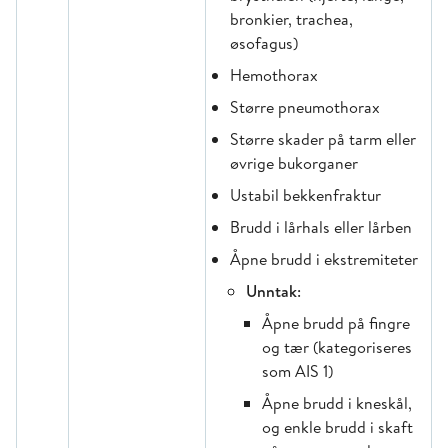
bronkier, trachea,
øsofagus)
Hemothorax
Større pneumothorax
Større skader på tarm eller
øvrige bukorganer
Ustabil bekkenfraktur
Brudd i lårhals eller lårben
Åpne brudd i ekstremiteter
Unntak
:
Åpne brudd på fingre
og tær (kategoriseres
som AIS 1)
Åpne brudd i kneskål,
og enkle brudd i skaft