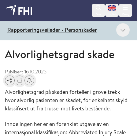
Change lan
Søk
English
Meny
Vis 
Rapporteringsveileder - Personskader
Alvorlighetsgrad skade
Publisert
16.10.2025
Del
Skriv ut
Få varsel om endringer
Alvorlighetsgrad på skaden forteller i grove trekk
hvor alvorlig pasienten er skadet, for enkelhets skyld
klassifisert ut fra trussel mot livets bestående.
Inndelingen her er en forenklet utgave av en
internasjonal klassifikasjon: Abbreviated Injury Scale