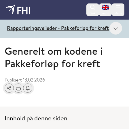
Change lan
Søk
English
Meny
Vis 
Rapporteringsveileder - Pakkeforløp for kreft
Generelt om kodene i
Pakkeforløp for kreft
Publisert
13.02.2026
Del
Skriv ut
Få varsel om endringer
Innhold på denne siden