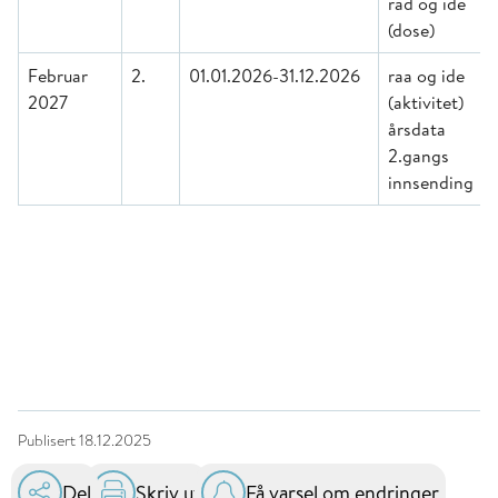
rad og ide
(dose)
Februar
2.
01.01.2026-31.12.2026
raa og ide
2027
(aktivitet)
årsdata
2.gangs
innsending
Publisert
18.12.2025
Del
Skriv ut
Få varsel om endringer