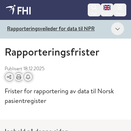
Change lan
Søk
English
Meny
Vis 
Rapporteringsveileder for data til NPR
Rapporteringsfrister
Publisert
18.12.2025
Del
Skriv ut
Få varsel om endringer
Frister for rapportering av data til Norsk
pasientregister