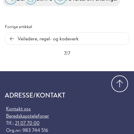
Forrige artikkel
Veiledere, regel- og kodeverk
7/7
Gå
ADRESSE/KONTAKT
Kontakt oss
Beredskapstelefoner
Tlf.:
21 07 70 00
Org.nr: 983 744 516