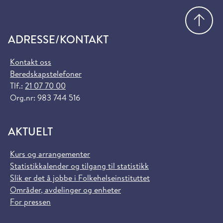
Gå
ADRESSE/KONTAKT
Kontakt oss
Beredskapstelefoner
Tlf.:
21 07 70 00
Org.nr: 983 744 516
AKTUELT
Kurs og arrangementer
Statistikkalender og tilgang til statistikk
Slik er det å jobbe i Folkehelseinstituttet
Områder, avdelinger og enheter
For pressen