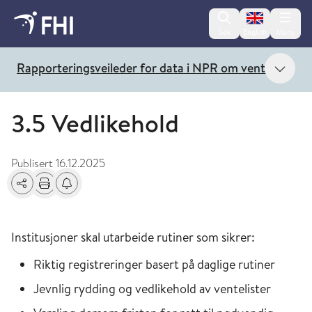
Change lan
Søk
English
Meny
Vis 
Rapporteringsveileder for data i NPR om ventetider og
3.5 Vedlikehold
Publisert
16.12.2025
Del
Skriv ut
Få varsel om endringer
Institusjoner skal utarbeide rutiner som sikrer:
Riktig registreringer basert på daglige rutiner
Jevnlig rydding og vedlikehold av ventelister