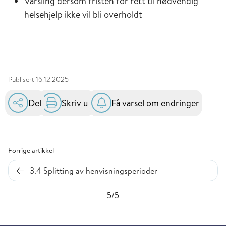
Varsling dersom fristen for rett til nødvendig
helsehjelp ikke vil bli overholdt
Publisert
16.12.2025
Del
Skriv ut
Få varsel om endringer
Forrige artikkel
3.4 Splitting av henvisningsperioder
5/5