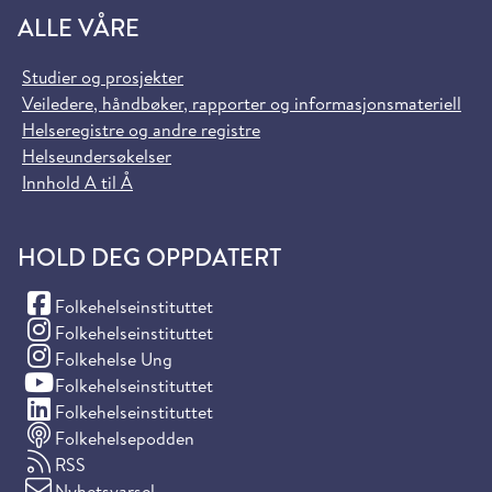
ALLE VÅRE
Studier og prosjekter
Veiledere, håndbøker, rapporter og informasjonsmateriell
Helseregistre og andre registre
Helseundersøkelser
Innhold A til Å
HOLD DEG OPPDATERT
(Facebook)
Folkehelseinstituttet
(Instagram)
Folkehelseinstituttet
(Instagram)
Folkehelse Ung
(YouTube)
Folkehelseinstituttet
(LinkedIn)
Folkehelseinstituttet
Folkehelsepodden
RSS
Nyhetsvarsel