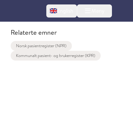
Change language
English
Meny
Relaterte emner
Norsk pasientregister (NPR)
Kommunalt pasient- og brukerregister (KPR)
l om endringer