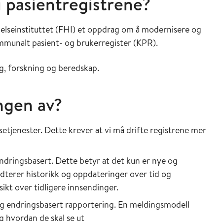
 pasientregistrene?
lseinstituttet (FHI) et oppdrag om å modernisere og
mmunalt pasient- og brukerregister (KPR).
ng, forskning og beredskap.
ngen av?
setjenester. Dette krever at vi må drifte registrene mer
ndringsbasert. Dette betyr at det kun er nye og
terer historikk og oppdateringer over tid og
ikt over tidligere innsendinger.
og endringsbasert rapportering. En meldingsmodell
 hvordan de skal se ut