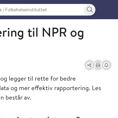
 Folkehelseinstituttet
Søkeknapp
ering til NPR og
Del
Skriv ut
Få varse
g legger til rette for bedre
ata og mer effektiv rapportering. Les
 består av.