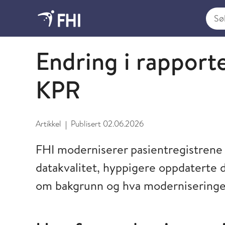
Søk i
Norsk pasientregister (NPR)
Endring i rapport
KPR
Artikkel
Publisert
02.06.2026
|
FHI moderniserer pasientregistrene o
datakvalitet, hyppigere oppdaterte d
om bakgrunn og hva moderniseringen