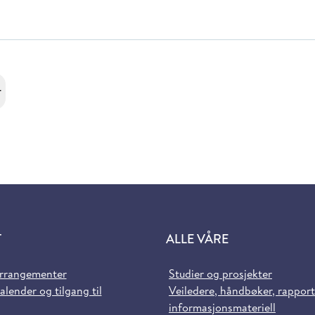
r
T
ALLE VÅRE
arrangementer
Studier og prosjekter
alender og tilgang til
Veiledere, håndbøker, rappor
informasjonsmateriell