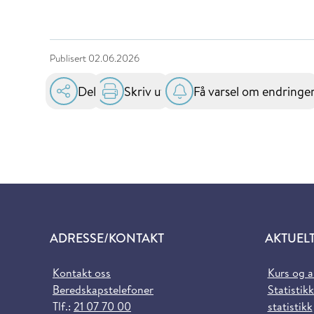
Publisert
02.06.2026
Del
Skriv ut
Få varsel om endringe
ADRESSE/KONTAKT
AKTUEL
Kontakt oss
Kurs og 
Beredskapstelefoner
Statistikk
Tlf.:
21 07 70 00
statistikk