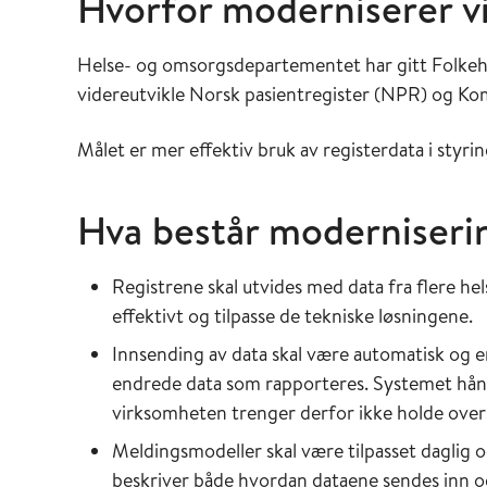
Hvorfor moderniserer vi
Helse- og omsorgsdepartementet har gitt Folkehe
videreutvikle Norsk pasientregister (NPR) og Ko
Målet er mer effektiv bruk av registerdata i styri
Hva består moderniseri
Registrene skal utvides med data fra flere hel
effektivt og tilpasse de tekniske løsningene.
Innsending av data skal være automatisk og e
endrede data som rapporteres. Systemet hånd
virksomheten trenger derfor ikke holde overs
Meldingsmodeller skal være tilpasset daglig 
beskriver både hvordan dataene sendes inn og