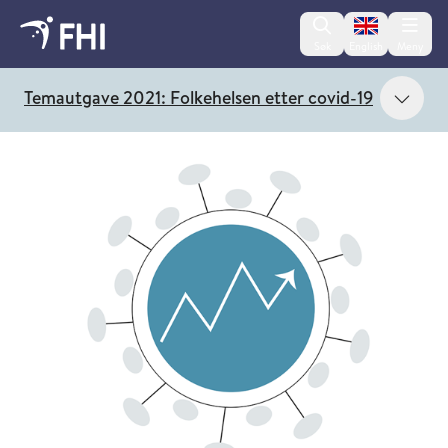
Change lan
Søk
English
Meny
Vis 
Temautgave 2021: Folkehelsen etter covid-19