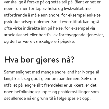
vanskelige å forske på og sette tall på. Blant annet er
det høyeste siden 2001 med størst økning i
noen former for tap av helse og livskvalitet mer
gruppen heroin og andre opioider (17).
utfordrende å måle enn andre, for eksempel enkelte
Statistikken for 2020 viser ingen tegn til
psykiske helseproblemer. Smitteverntiltak kan også
flere selvmord under pandemien enn
ofte virke indirekte inn på helse, for eksempel via
tidligere år (13).
arbeidsløshet eller bortfall av forebyggende tjenester,
For noen dødsårsaksgrupper var det
og derfor være vanskeligere å påpeke.
endringer som vi foreløpig ikke vet
årsakene til, for eksempel en økning i antall
Hva bør gjøres nå?
dødsfall som følge av diabetes (18). Også
antall alkoholrelaterte dødsfall var høyere
Sammenlignet med mange andre land har Norge så
enn forventet (13). Dette kan reflektere
langt klart seg godt gjennom pandemien. Selv om
reelle endringer i forekomst, eller endring i
utfallet på lengre sikt fremdeles er usikkert, er det
rapportering som følge av overgang til
noen befolkningsgrupper og problemstillinger som
elektronisk innmelding til
det allerede nå er grunn til å følge spesielt opp.
Dødsårsaksregisteret, eller andre faktorer
(13).