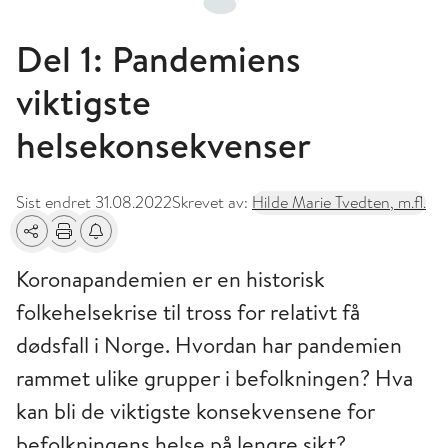
Del 1: Pandemiens
viktigste
helsekonsekvenser
Sist endret
31.08.2022
Skrevet av:
Hilde Marie Tvedten, m.fl.
Del
Skriv ut
Få varsel om endringer
Koronapandemien er en historisk
folkehelsekrise til tross for relativt få
dødsfall i Norge. Hvordan har pandemien
rammet ulike grupper i befolkningen? Hva
kan bli de viktigste konsekvensene for
befolkningens helse på lengre sikt?