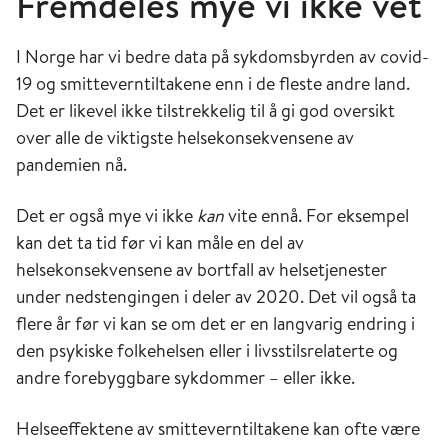
Fremdeles mye vi ikke vet
(12;13).
I Norge har vi bedre data på sykdomsbyrden av covid-
Til sammenlikning var antall dødsfall i
19 og smitteverntiltakene enn i de fleste andre land.
Sverige 6,8 % høyere enn forventet basert
Det er likevel ikke tilstrekkelig til å gi god oversikt
på dødsratene for 2010-2019 (12). I
over alle de viktigste helsekonsekvensene av
Storbritannia var antall dødsfall 14 % høyere
pandemien nå.
enn gjennomsnittet for 2015-2019 (14).
Det ble i 2020 registrert 459 covid-19-
Det er også mye vi ikke
kan
vite ennå. For eksempel
assosierte dødsfall i Dødsårsaksregisteret.
kan det ta tid før vi kan måle en del av
Ni av ti av disse hadde covid-19 som
helsekonsekvensene av bortfall av helsetjenester
viktigste dødsårsak (15).
under nedstengingen i deler av 2020. Det vil også ta
Den største nedgangen i antall dødsfall, så
flere år før vi kan se om det er en langvarig endring i
man i gruppen lungesykdommer. I alt døde
den psykiske folkehelsen eller i livsstilsrelaterte og
3 754 personer av lungesykdom, 624 færre
andre forebyggbare sykdommer – eller ikke.
enn i 2019 (16).
Helseeffektene av smitteverntiltakene kan ofte være
Antall narkotikautløste dødsfall (324) var