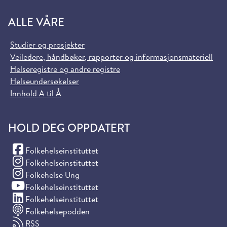
ALLE VÅRE
Studier og prosjekter
Veiledere, håndbøker, rapporter og informasjonsmateriell
Helseregistre og andre registre
Helseundersøkelser
Innhold A til Å
HOLD DEG OPPDATERT
(Facebook)
Folkehelseinstituttet
(Instagram)
Folkehelseinstituttet
(Instagram)
Folkehelse Ung
(YouTube)
Folkehelseinstituttet
(LinkedIn)
Folkehelseinstituttet
Folkehelsepodden
RSS