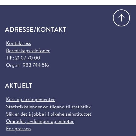
Gå
ADRESSE/KONTAKT
Kontakt oss
Beredskapstelefoner
Tlf.:
21 07 70 00
Org.nr: 983 744 516
AKTUELT
Kurs og arrangementer
Statistikkalender og tilgang til statistikk
Slik er det å jobbe i Folkehelseinstituttet
Områder, avdelinger og enheter
For pressen