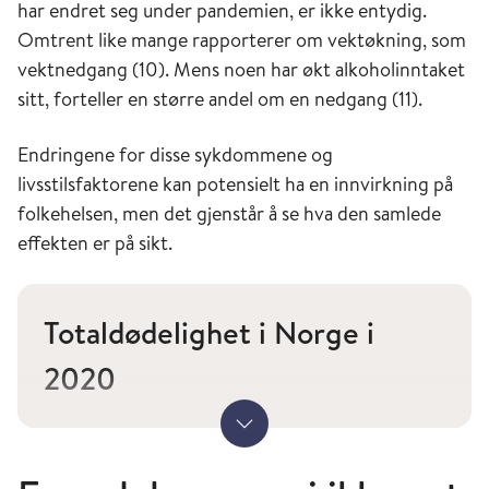
har endret seg under pandemien, er ikke entydig.
Omtrent like mange rapporterer om vektøkning, som
vektnedgang (10). Mens noen har økt alkoholinntaket
sitt, forteller en større andel om en nedgang (11).
Endringene for disse sykdommene og
livsstilsfaktorene kan potensielt ha en innvirkning på
folkehelsen, men det gjenstår å se hva den samlede
effekten er på sikt.
Totaldødelighet i Norge i
2020
I Norge var antall dødsfall i 2020 (40 534)
Vis mer
– uansett dødsårsak – som forventet
sammenliknet med årene før pandemien