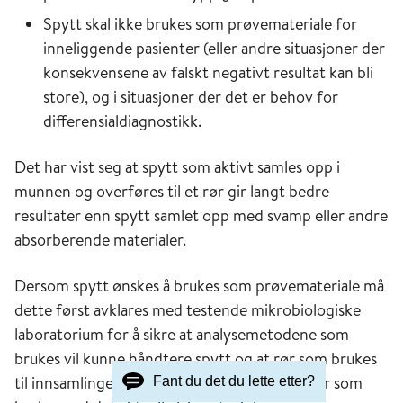
Det er sannsynlig at den noe lavere
Spytt skal ikke brukes som prøvemateriale for
sensitiviteten i hovedsak skyldes en redusert
inneliggende pasienter (eller andre situasjoner der
evne til å korrekt identifisere SARS-Cov-2 i
konsekvensene av falskt negativt resultat kan bli
prøver med svært lite viralt RNA (Pinninti, Trieu
store), og i situasjoner der det er behov for
et al. 2020). (Callahan, Lee et al. 2020) fant at
differensialdiagnostikk.
nedre grense for deteksjon var ca 10 ganger
høyere for FP enn for NP-prøver (1000 versus
Det har vist seg at spytt som aktivt samles opp i
100 virus rna/ml).
munnen og overføres til et rør gir langt bedre
resultater enn spytt samlet opp med svamp eller andre
Det er også noe økt risiko forbundet med
absorberende materialer.
prøvetakning fra nasofarynks. I svært sjeldne
tilfeller kan prøvetakningen føre til
Dersom spytt ønskes å brukes som prøvemateriale må
behandlingskrevende komplikasjoner som
dette først avklares med testende mikrobiologiske
alvorlige blødninger (Koskinen et al. 2021).
laboratorium for å sikre at analysemetodene som
Prosedyren medfører også økt risiko for
brukes vil kunne håndtere spytt og at rør som brukes
nys/host fra den prøvetatte som kan utgjøre en
til innsamlingen er forenlig med det apparatur som
Fant du det du lette etter?