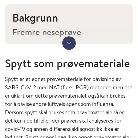
Bakgrunn
Fremre neseprøve
Det finnes flere studier som sammenligner
Vis mer
prøver tatt fra fremre neseprøve (FP) mot
Spytt som prøvemateriale
nasopharynksprøve (NP) til PCR, men ikke så
mange på antigentester.
Spytt er et egnet prøvemateriale for påvisning av
Fremre neseprøve:
SARS-CoV-2 med NAT (f.eks. PCR) metoder, men det
er uklart om dette prøvematerialet også kan brukes
Prøvepinne føres inn i nesen til den
for å påvise andre luftveis agens som influensa.
absorberende delen er helt inne, men ikke
Dersom spytt skal brukes som prøvemateriale så er
lenger enn 2 cm inn.
det kun i de tilfeller der prøven skal analyseres for
Mer komfortabelt alternativ til
covid-19 og annen differensialdiagnostikk ikke er
nasofarynksprøve.
indisert. Spytt er per i dag ikke egnet prøvemateriale