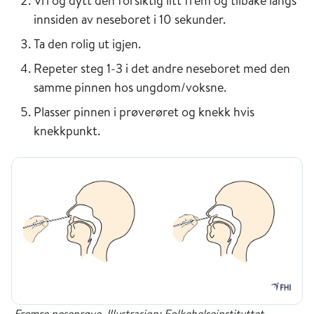
Vri og dytt den forsiktig litt frem og tilbake langs
innsiden av neseboret i 10 sekunder.
Ta den rolig ut igjen.
Repeter steg 1-3 i det andre neseboret med den
samme pinnen hos ungdom/voksne.
Plasser pinnen i prøverøret og knekk hvis
knekkpunkt.
Fremre neseprøve. Illustrasjon: Folkehelseinstituttet