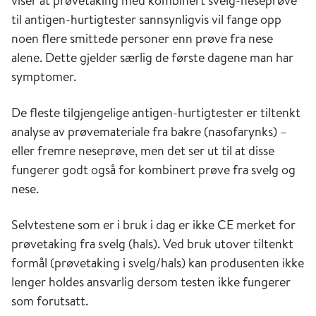
viser at prøvetaking med kombinert svelg-neseprøve
til antigen-hurtigtester sannsynligvis vil fange opp
noen flere smittede personer enn prøve fra nese
alene. Dette gjelder særlig de første dagene man har
symptomer.
De fleste tilgjengelige antigen-hurtigtester er tiltenkt
analyse av prøvemateriale fra bakre (nasofarynks) –
eller fremre neseprøve, men det ser ut til at disse
fungerer godt også for kombinert prøve fra svelg og
nese.
Selvtestene som er i bruk i dag er ikke CE merket for
prøvetaking fra svelg (hals). Ved bruk utover tiltenkt
formål (prøvetaking i svelg/hals) kan produsenten ikke
lenger holdes ansvarlig dersom testen ikke fungerer
som forutsatt.