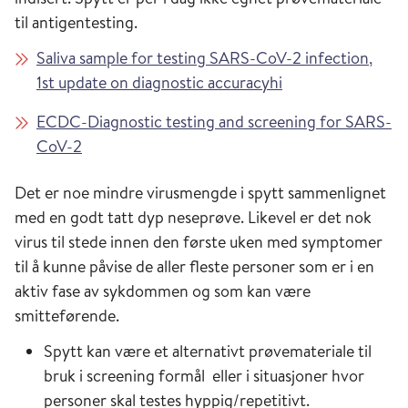
Mulighet for å selv gjennomføre
til antigentesting.
prøvetakning, enten alene eller under
Saliva sample for testing SARS-CoV-2 infection,
oppsyn.
1st update on diagnostic accuracyhi
Mindre sannsynlighet for host/nys som kan
ECDC-Diagnostic testing and screening for SARS-
øke smitterisiko
CoV-2
Mindre risiko for komplikasjoner
Noe lavere virusmengde
Det er noe mindre virusmengde i spytt sammenlignet
med en godt tatt dyp neseprøve. Likevel er det nok
virus til stede innen den første uken med symptomer
Fremre neseprøve til NAT
til å kunne påvise de aller fleste personer som er i en
(f.eks. PCR)
aktiv fase av sykdommen og som kan være
smitteførende.
Fremre neseprøve har sannsynligvis en
Spytt kan være et alternativt prøvemateriale til
sensitivitet på 89-95% i forhold til NP prøve når
bruk i screening formål eller i situasjoner hvor
man ser på kun positivt og negativt svar
personer skal testes hyppig/repetitivt.
(Kimberly E. Hanson 2020, Tsang et al. 2021).