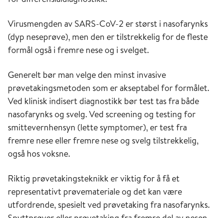
Virusmengden av SARS-CoV-2 er størst i nasofarynks
(dyp neseprøve), men den er tilstrekkelig for de fleste
formål også i fremre nese og i svelget.
Generelt bør man velge den minst invasive
prøvetakingsmetoden som er akseptabel for formålet.
Ved klinisk indisert diagnostikk bør test tas fra både
nasofarynks og svelg. Ved screening og testing for
smittevernhensyn (lette symptomer), er test fra
fremre nese eller fremre nese og svelg tilstrekkelig,
også hos voksne.
Riktig prøvetakingsteknikk er viktig for å få et
representativt prøvemateriale og det kan være
utfordrende, spesielt ved prøvetaking fra nasofarynks.
Spyttprøver eller prøvetaking fra fremre del av nesen