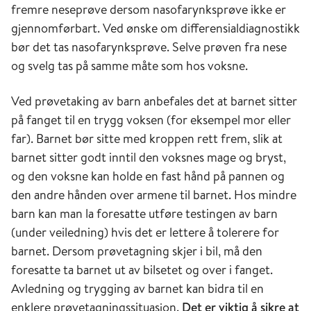
fremre neseprøve dersom nasofarynksprøve ikke er
gjennomførbart. Ved ønske om differensialdiagnostikk
bør det tas nasofarynksprøve. Selve prøven fra nese
og svelg tas på samme måte som hos voksne.
Ved prøvetaking av barn anbefales det at barnet sitter
på fanget til en trygg voksen (for eksempel mor eller
far). Barnet bør sitte med kroppen rett frem, slik at
barnet sitter godt inntil den voksnes mage og bryst,
og den voksne kan holde en fast hånd på pannen og
den andre hånden over armene til barnet. Hos mindre
barn kan man la foresatte utføre testingen av barn
(under veiledning) hvis det er lettere å tolerere for
barnet. Dersom prøvetagning skjer i bil, må den
foresatte ta barnet ut av bilsetet og over i fanget.
Avledning og trygging av barnet kan bidra til en
enklere prøvetagningssituasjon.
Det er viktig å sikre at