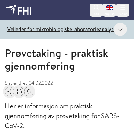
Change lan
Søk
English
Meny
Vis 
Veileder for mikrobiologiske laboratorieanalyser
Prøvetaking - praktisk
gjennomføring
Sist endret
04.02.2022
Del
Skriv ut
Få varsel om endringer
Her er informasjon om praktisk
gjennomføring av prøvetaking for SARS-
CoV-2.